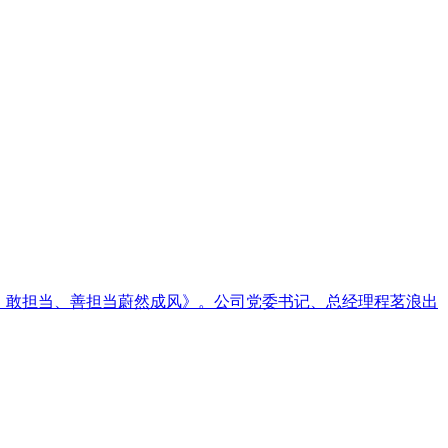
担当、敢担当、善担当蔚然成风》。公司党委书记、总经理程茗浪出