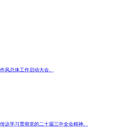
作作风总体工作启动大会。
传达学习贯彻党的二十届三中全会精神。