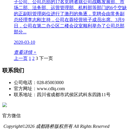
子公司、公司总部的17名竞聘者就公司战略发展部、市
场二部、法务部、运营管理部、机料部等部门的6个空缺
的正副职管理岗位进行了激烈的角逐，竞聘会由常务副
总经理李志刚主持，公司在蓉经营班子成员出席。3月9
日，公司在第二办公区二楼会议室顺利举办了公司总部
部分...
2020-03-10
查看详情 +
上一页
1
2
3
下一页
联系我们
公司电话：028-85003000
官方网址：www.cdlq.com
联系地址：四川省成都市武侯区武科东四路11号
官方微信
Copyright©2026 成都路桥版权所有 All Rights Reserved