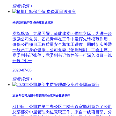
查看详情 +
抢抓目标保产值 炎炎夏日送清凉
党旗飘扬，红星照耀，值此建党99周年之际，为进一步
激励公司党员、团员青年在工作中发挥先锋模范作用，
确保公司项目工程质量安全和施工进度，同时切实关爱
一线员工身心健康，公司党委书记周维刚，工会主席、
党委副书记张萍，党委副书记符静等一行深入项目一线
开展 “七一
2020-07-03
查看详情 +
2020年公司总部中层管理岗位竞聘会圆满举行
3月9日，公司在第二办公区二楼会议室顺利举办了公司
总部部分中层管理岗位竞聘工作。来自一线项目部、分