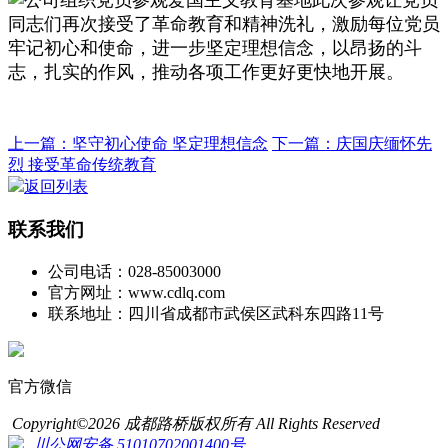
此次参观让党员
同志们再次接受了革命教育和精神洗礼，激励每位党员
牢记初心和使命，进一步坚定理想信念，以昂扬的斗
志，扎实的作风，推动各项工作更好更快地开展。
上一篇：坚守初心使命 坚定理想信念
下一篇：庆国庆缅怀先
烈 接受革命传统教育
返回列表
联系我们
公司电话：028-85003000
官方网址：www.cdlq.com
联系地址：四川省成都市武侯区武科东四路11号
官方微信
Copyright©2026 成都路桥版权所有 All Rights Reserved
川公网安备 51010702001400号