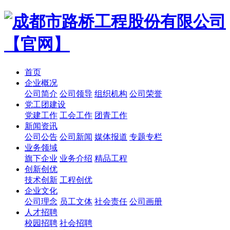
首页
企业概况
公司简介
公司领导
组织机构
公司荣誉
党工团建设
党建工作
工会工作
团青工作
新闻资讯
公司公告
公司新闻
媒体报道
专题专栏
业务领域
旗下企业
业务介绍
精品工程
创新创优
技术创新
工程创优
企业文化
公司理念
员工文体
社会责任
公司画册
人才招聘
校园招聘
社会招聘