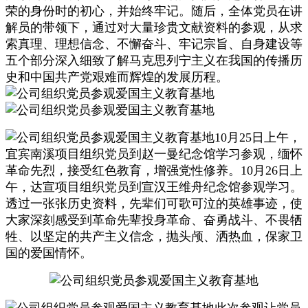
荣的身份时的初心，并始终牢记。随后，全体党员在讲
解员的带领下，通过对大量珍贵文献资料的参观，从求
索真理、理想信念、不懈奋斗、牢记宗旨、自身建设等
五个部分深入细致了解马克思列宁主义在我国的传播历
史和中国共产党艰难而辉煌的发展历程。
10月25日上午，
宜宾南溪项目组织党员到赵一曼纪念馆学习参观，缅怀
革命先烈，接受红色教育，增强党性修养。10月26日上
午，达宣项目组织党员到宣汉王维舟纪念馆参观学习。
透过一张张历史资料，先辈们可歌可泣的英雄事迹，使
大家深刻感受到革命先辈投身革命、奋勇战斗、不畏牺
牲、以坚定的共产主义信念，抛头颅、洒热血，保家卫
国的爱国情怀。