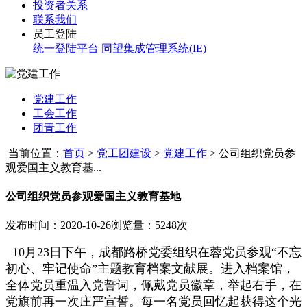
投资者关系
联系我们
员工登陆
统一登陆平台
同望集成管理系统(IE)
党建工作
工会工作
团青工作
当前位置：
首页
>
党工团建设
>
党建工作
>
公司组织党员参
观爱国主义教育基...
公司组织党员参观爱国主义教育基地
发布时间：2020-10-26
浏览量：5248次
10月23日下午，成都路桥党委组织在蓉党员参观“不忘
初心、牢记使命”主题教育档案文献展。进入档案馆，
全体党员重温入党誓词，佩戴党员徽章，举起右手，在
党旗前再一次庄严宣誓。每一名党员回忆起获得这个光