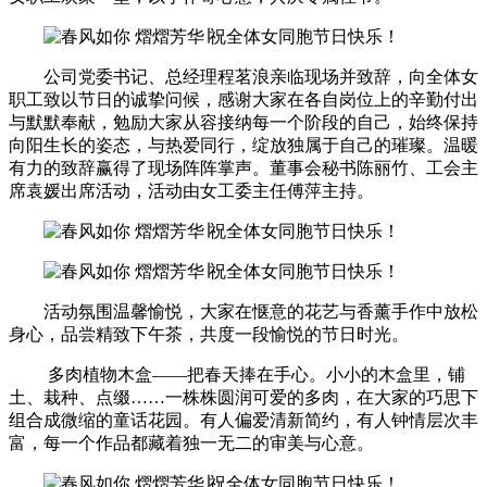
公司党委书记、总经理程茗浪亲临现场并致辞，向全体女
职工致以节日的诚挚问候，感谢大家在各自岗位上的辛勤付出
与默默奉献，勉励大家从容接纳每一个阶段的自己，始终保持
向阳生长的姿态，与热爱同行，绽放独属于自己的璀璨。温暖
有力的致辞赢得了现场阵阵掌声。董事会秘书陈丽竹、工会主
席袁媛出席活动，活动由女工委主任傅萍主持。
活动氛围温馨愉悦，大家在惬意的花艺与香薰手作中放松
身心，品尝精致下午茶，共度一段愉悦的节日时光。
多肉植物木盒——把春天捧在手心。小小的木盒里，铺
土、栽种、点缀……一株株圆润可爱的多肉，在大家的巧思下
组合成微缩的童话花园。有人偏爱清新简约，有人钟情层次丰
富，每一个作品都藏着独一无二的审美与心意。