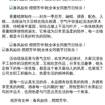
香薰蜡牌制作——封存一季芬芳。融蜡、调香、配色、入
模......当精油与大豆蜡在指尖相遇，空气中弥漫起淡淡的草木
清香。待蜡液半凝固，轻轻点缀上干花与叶片，一块块精美的
香薰蜡牌便悄然诞生。它将成为日常里温柔的陪伴，每一次嗅
闻，都是今日美好时光的回响。
活动现场花香与香气交织，欢笑声此起彼伏。大家沉浸在
手工创作的治愈时光里，互相欣赏作品，分享生活趣事，镜头
定格下的每一张笑脸，都是这个春天最动人的风景，也展现了
公司女职工积极向上、热爱生活的精神风貌。
愿每一位认真生活的你，永远拥有创造美的热情，亦拥有
享受美的闲暇。感谢每一位闪耀的“她”，用智慧和汗水撑起公
司的半边天，也用热爱与巧思点亮生活的每一个角落。
祝所有女神：春风如你，熠熠芳华。