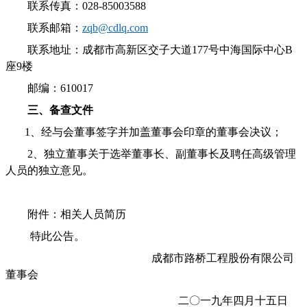
联系传真：
028-85003588
联系邮箱：
zqb@cdlq.com
联系地址：成都市高新区交子大道
177
号中海国际中心
B
座
9
楼
邮编：
610017
三、备查文件
1
、经与会董事签字并加盖董事会印章的董事会决议；
2
、
独立董事关于选举董事长、副董事长及聘任高级管理
人员的独立意见
。
附件：相关人员简历
特此公告。
成都市路桥工程股份有限公司
董事会
二〇一九年四月十五日