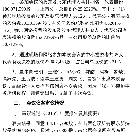
1、
参加会议的股东及股东代理人共计
44
名，
代表股份
186,071,590
股，占上市公司总股份的
25.2329%
。其中：（
1
）
参加现场投票的股东及股东代理人共
12
人，代表公司有表决权
的股份数
33,331,594
股，占公司股份总数的比例为
4.5201%
；
（
2
）参加网络投票的股东及股东代理人共
32
人，代表公司有
表决权的股份数
152,739,996
股，占公司股份总数的比例为
20.7129%
。
2、
通过现场和网络参加本次会议的中小投资者共
35
人，
代表有表决权的股份
23,687,433
股，占公司总股份的
3.21%
。
3、
董事周维刚、王继伟、邱小玲、郭皓、冯梅、罗琰、
高跃先、王良成；监事王建勇、周文飞、曹贤平出席本次会
议，高级管理人员徐基伟列席本次会议，国浩（深圳）律师事
务所何俊辉、谢道铕出席并见证了本次会议。
三、
会议议案审议情况
1、
审议通过《
2015
年年度报告及其摘要》
表决结果：同意
184,151,290
股，占出席会议所有股东所持
股份的
98.9680%
；反对
1,857,300
股，占出席会议所有股东所