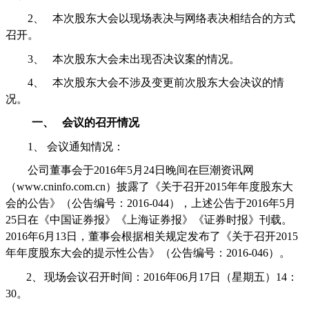
2、
本次股东大会以现场表决与网络表决相结合的方式
召开。
3、
本次股东大会未出现否决议案的情况。
4、
本次股东大会不涉及变更前次股东大会决议的情
况。
一、
会议的召开情况
1、
会议通知情况：
公司董事会于
2016
年
5
月
24
日晚间在巨潮资讯网
（
www.cninfo.com.cn
）披露了《关于召开
2015
年年度股东大
会的公告》（公告编号：
2016-044
），上述公告于
2016
年
5
月
25
日在《中国证券报》《上海证券报》《证券时报》刊载。
2016
年
6
月
13
日，董事会根据相关规定发布了《关于召开
2015
年年度股东大会的提示性公告》（公告编号：
2016-046
）。
2、
现场会议召开时间：
2016
年
06
月
17
日（星期五）
14
：
30
。