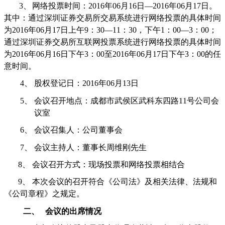
3、
网络投票时间：
2016
年
06
月
16
日
—2016
年
06
月
17
日。
其中：通过深圳证券交易所交易系统进行网络投票的具体时间
为
2016
年
06
月
17
日上午
9
：
30—11
：
30
，下午
1
：
00—3
：
00
；
通过深圳证券交易所互联网投票系统进行网络投票的具体时间
为
2016
年
06
月
16
日下午
3
：
00
至
2016
年
06
月
17
日下午
3
：
00
的任
意时间。
4、
股权登记日：
2016
年
06
月
13
日
5、
会议召开地点：成都市武侯区武科东四路
11
号公司会
议室
6、
会议召集人：公司董事会
7、
会议主持人：董事长周维刚先生
8、
会议召开方式：现场投票和网络投票相结合
9、
本次会议的召开符合《公司法》及相关法律、法规和
《公司章程》之规定。
二、
会议的出席情况