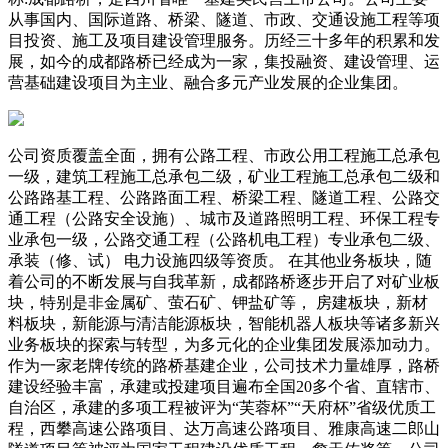
从事国内、国际道路、桥梁、隧道、市政、交通设施工程等项
目投资、施工及项目建设管理服务。历经三十多年的积累和发
展，如今的成都路桥已经成为一家，集投融资、建设管理、运
营基础建设项目为主业、融合多元产业发展的企业集团。
公司资质覆盖全面，拥有公路工程、市政公用工程施工总承包
一级，建筑工程施工总承包二级，矿业工程施工总承包二级和
公路路基工程、公路路面工程、桥梁工程、隧道工程、公路交
通工程（公路安全设施）、城市及道路照明工程、环保工程专
业承包一级，公路交通工程（公路机电工程）专业承包二级、
承装（修、试） 电力设施四级等资质。 在其他业务板块，随
着公司的不断发展与自我革新，成都路桥逐步开启了对矿业板
块，特别是非金属矿、萤石矿、钾盐矿等， 房建板块，新材
料板块，新能源与清洁能源板块，智能机器人板块等诸多新兴
业务板块的探索与转型，为多元化的企业集团发展添加动力。
作为一家老牌传统的路桥基建企业，公司技术力量雄厚，路桥
建设经验丰富，承建或投建项目遍布全国20多个省、直辖市、
自治区，承建的多项工程被评为“芙蓉杯”“天府杯”省级优质工
程，西攀高速公路项目、达万高速公路项目、雅康高速二郎山