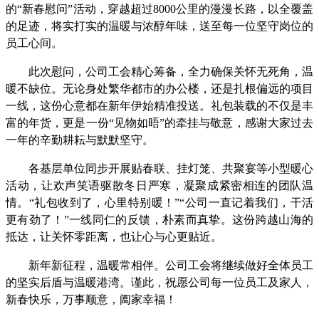
的“新春慰问”活动，穿越超过8000公里的漫漫长路，以全覆盖
的足迹，将实打实的温暖与浓醇年味，送至每一位坚守岗位的
员工心间。
此次慰问，公司工会精心筹备，全力确保关怀无死角，温
暖不缺位。无论身处繁华都市的办公楼，还是扎根偏远的项目
一线，这份心意都在新年伊始精准投送。礼包装载的不仅是丰
富的年货，更是一份“见物如晤”的牵挂与敬意，感谢大家过去
一年的辛勤耕耘与默默坚守。
各基层单位同步开展贴春联、挂灯笼、共聚宴等小型暖心
活动，让欢声笑语驱散冬日严寒，凝聚成紧密相连的团队温
情。“礼包收到了，心里特别暖！”“公司一直记着我们，干活
更有劲了！”一线同仁的反馈，朴素而真挚。这份跨越山海的
抵达，让关怀零距离，也让心与心更贴近。
新年新征程，温暖常相伴。公司工会将继续做好全体员工
的坚实后盾与温暖港湾。谨此，祝愿公司每一位员工及家人，
新春快乐，万事顺意，阖家幸福！