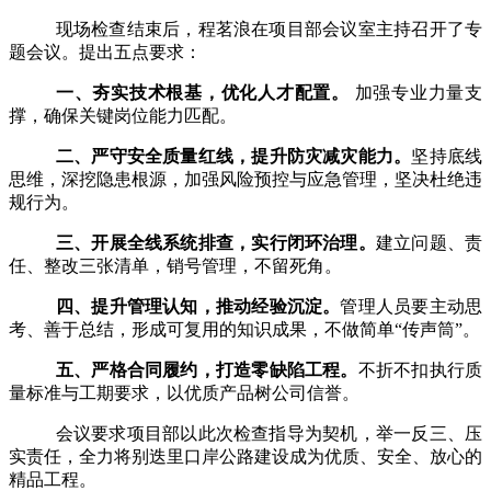
现场检查结束后，程茗浪在项目部会议室主持召开了专
题会议。提出五点要求：
一、夯实技术根基，优化人才配置。
加强专业力量支
撑，确保关键岗位能力匹配。
二、严守安全质量红线，提升防灾减灾能力。
坚持底线
思维，深挖隐患根源，加强风险预控与应急管理，坚决杜绝违
规行为。
三、开展全线系统排查，实行闭环治理。
建立问题、责
任、整改三张清单，销号管理，不留死角。
四、提升管理认知，推动经验沉淀。
管理人员要主动思
考、善于总结，形成可复用的知识成果，不做简单
“传声筒”。
五、严格合同履约，打造零缺陷工程。
不折不扣执行质
量标准与工期要求，以优质产品树公司信誉。
会议要求项目部以此次检查指导为契机，举一反三、压
实责任，全力将别迭里口岸公路建设成为优质、安全、放心的
精品工程。