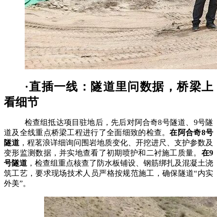
·直插一线：隧道里问数据，桥梁上
看细节
检查组抵达项目驻地后，先后对阿合奇
8号隧道、9号隧
道及全线重点桥梁工程进行了全面细致的检查。
在阿合奇
8号
隧道
，程茗浪详细询问围岩地质变化、开挖进尺、支护参数及
变形监测数据，并实地查看了初期喷护和二衬施工质量。
在
9
号隧道
，检查组重点核查了防水板铺设、钢筋绑扎及混凝土浇
筑工艺，要求现场技术人员严格按规范施工，确保隧道
“内实
外美”。