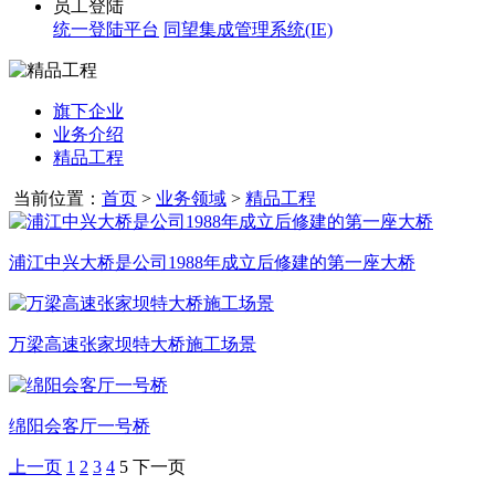
员工登陆
统一登陆平台
同望集成管理系统(IE)
旗下企业
业务介绍
精品工程
当前位置：
首页
>
业务领域
>
精品工程
浦江中兴大桥是公司1988年成立后修建的第一座大桥
万梁高速张家坝特大桥施工场景
绵阳会客厅一号桥
上一页
1
2
3
4
5
下一页