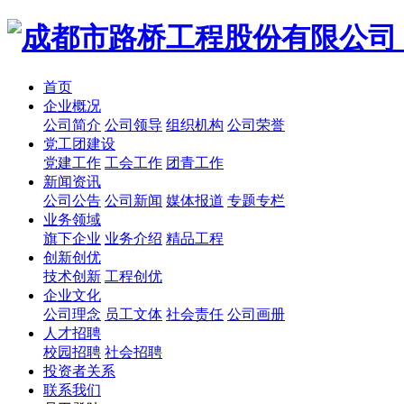
首页
企业概况
公司简介
公司领导
组织机构
公司荣誉
党工团建设
党建工作
工会工作
团青工作
新闻资讯
公司公告
公司新闻
媒体报道
专题专栏
业务领域
旗下企业
业务介绍
精品工程
创新创优
技术创新
工程创优
企业文化
公司理念
员工文体
社会责任
公司画册
人才招聘
校园招聘
社会招聘
投资者关系
联系我们