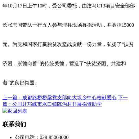
年
10
月
17
日上午
10
时，受公司委托，由汶马
C13
项目安全部部
长张志国带队一行五人参与理县现场募捐活动，并募捐
15000
元。为党和国家打赢脱贫攻坚战贡献一份力量，弘扬了“扶贫
济困，崇德向善”的传统美德，营造了“扶贫济困、共建和
谐”的良好氛围。
上一篇：成都路桥桥梁党支部向大坝乡中心校献爱心
下一
篇：公司赴邛崃市水口镇陈沟村开展捐资助学
返回列表
联系我们
公司电话：028-85003000