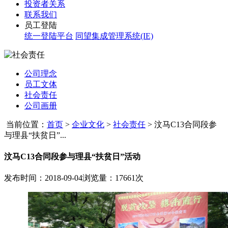
投资者关系
联系我们
员工登陆
统一登陆平台
同望集成管理系统(IE)
公司理念
员工文体
社会责任
公司画册
当前位置：
首页
>
企业文化
>
社会责任
>
汶马C13合同段参
与理县“扶贫日”...
汶马C13合同段参与理县“扶贫日”活动
发布时间：2018-09-04
浏览量：17661次