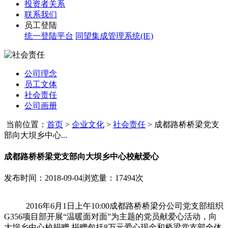
投资者关系
联系我们
员工登陆
统一登陆平台
同望集成管理系统(IE)
公司理念
员工文体
社会责任
公司画册
当前位置：
首页
>
企业文化
>
社会责任
>
成都路桥桥梁党支
部向大坝乡中心...
成都路桥桥梁党支部向大坝乡中心校献爱心
发布时间：2018-09-04
浏览量：17494次
2016
年
6
月
1
日上午
10:00
成都路桥桥梁分公司党支部组织
G356
项目部开展“温暖面对面”为主题的党员献爱心活动，向
大坝乡中心校捐赠
,
捐赠包括
8
万元爱心现金和桥梁党支部全体