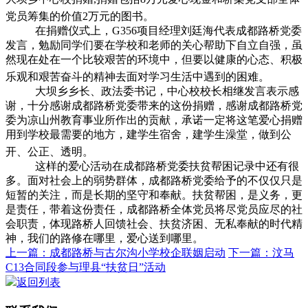
党员筹集的价值
2
万元的图书。
在捐赠仪式上，
G356
项目经理刘廷海代表成都路桥党委
发言，勉励同学们要在学校和老师的关心帮助下自立自强，虽
然现在处在一个比较艰苦的环境中，但要以健康的心态、积极
乐观和艰苦奋斗的精神去面对学习生活中遇到的困难。
大坝乡乡长、政法委书记，中心校校长相继发言表示感
谢，十分感谢成都路桥党委带来的这份捐赠，感谢成都路桥党
委为凉山州教育事业所作出的贡献，承诺一定将这笔爱心捐赠
用到学校最需要的地方，建学生宿舍，建学生澡堂，做到公
开、公正、透明。
这样的爱心活动在成都路桥党委扶贫帮困记录中还有很
多。面对社会上的弱势群体，成都路桥党委给予的不仅仅只是
短暂的关注，而是长期的坚守和奉献。扶贫帮困，是义务，更
是责任，带着这份责任，成都路桥全体党员将尽党员应尽的社
会职责，体现路桥人回馈社会、扶贫济困、无私奉献的时代精
神，我们的路修在哪里，爱心送到哪里。
上一篇：成都路桥与古尔沟小学校企联姻启动
下一篇：汶马
C13合同段参与理县“扶贫日”活动
返回列表