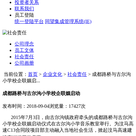
投资者关系
联系我们
员工登陆
统一登陆平台
同望集成管理系统(IE)
公司理念
员工文体
社会责任
公司画册
当前位置：
首页
>
企业文化
>
社会责任
>
成都路桥与古尔沟
小学校企联姻启...
成都路桥与古尔沟小学校企联姻启动
发布时间：2018-09-04
浏览量：17427次
2015
年
7
月
3
日，由古尔沟镇政府牵头的成都路桥与古尔沟
小学校企联姻启动仪式在古尔沟小学音乐教室举行。为汶马高
速
C13
合同段项目部主动融入当地社会生活，掀起汶马高速建