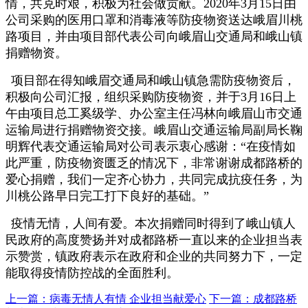
情，共克时艰，积极为社会做贡献。2020年3月15日由
公司采购的医用口罩和消毒液等防疫物资送达峨眉川桃
路项目，并由项目部代表公司向峨眉山交通局和峨山镇
捐赠物资。
项目部在得知峨眉交通局和峨山镇急需防疫物资后，
积极向公司汇报，组织采购防疫物资，并于3月16日上
午由项目总工奚级学、办公室主任冯林向峨眉山市交通
运输局进行捐赠物资交接。峨眉山交通运输局副局长鞠
明辉代表交通运输局对公司表示衷心感谢：“在疫情如
此严重，防疫物资匮乏的情况下，非常谢谢成都路桥的
爱心捐赠，我们一定齐心协力，共同完成抗疫任务，为
川桃公路早日完工打下良好的基础。”
疫情无情，人间有爱。本次捐赠同时得到了峨山镇人
民政府的高度赞扬并对成都路桥一直以来的企业担当表
示赞赏，镇政府表示在政府和企业的共同努力下，一定
能取得疫情防控战的全面胜利。
上一篇：病毒无情人有情 企业担当献爱心
下一篇：成都路桥