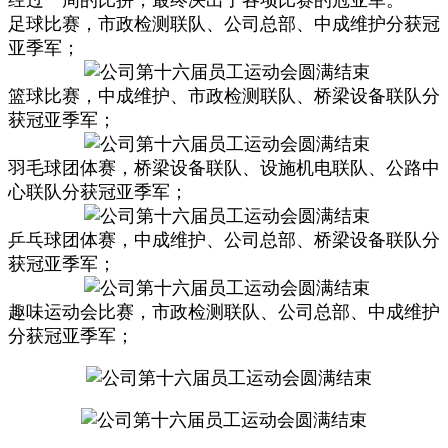
经过一周的比拼，最终决出了各项比赛的冠亚军。
足球比赛，市政检测联队、公司总部、中成维护分获冠
亚季军；
篮球比赛，中成维护、市政检测联队、桥梁设备联队分
获冠亚季军；
羽毛球团体赛，桥梁设备联队、设施机电联队、公路中
心联队分获冠亚季军；
乒乓球团体赛，中成维护、公司总部、桥梁设备联队分
获冠亚季军；
趣味运动会比赛，市政检测联队、公司总部、中成维护
分获冠亚季军；