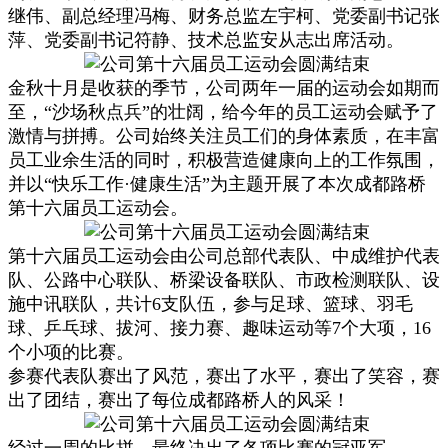
继伟、副总经理冯梅、财务总监左宇柯、党委副书记张
萍、党委副书记符静、技术总监安从志出席活动。
金秋十月是收获的季节，公司两年一届的运动会如期而
至，“沙场秋点兵”的壮阔，给今年的员工运动会赋予了
激情与拼搏。公司始终关注员工们的身体素质，在丰富
员工业余生活的同时，积极营造健康向上的工作氛围，
并以“快乐工作·健康生活”为主题开展了本次成都路桥
第十六届员工运动会。
第十六届员工运动会由公司总部代表队、中成维护代表
队、公路中心联队、桥梁设备联队、市政检测联队、设
施中讯联队，共计6支队伍，参与足球、篮球、羽毛
球、乒乓球、拔河、接力赛、趣味运动等7个大项，16
个小项的比赛。
参赛代表队赛出了风范，赛出了水平，赛出了笑容，赛
出了团结，赛出了每位成都路桥人的风采！