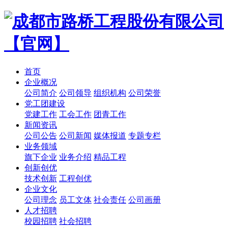
首页
企业概况
公司简介
公司领导
组织机构
公司荣誉
党工团建设
党建工作
工会工作
团青工作
新闻资讯
公司公告
公司新闻
媒体报道
专题专栏
业务领域
旗下企业
业务介绍
精品工程
创新创优
技术创新
工程创优
企业文化
公司理念
员工文体
社会责任
公司画册
人才招聘
校园招聘
社会招聘