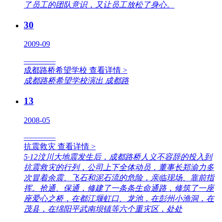
了员工的团队意识，又让员工放松了身心。
30
2009-09
————
成都路桥希望学校
查看详情 >
成都路桥希望学校演出 成都路
13
2008-05
————
抗震救灾
查看详情 >
5·12汶川大地震发生后，成都路桥人义不容辞的投入到
抗震救灾的行列，公司上下全体动员，董事长郑渝力多
次冒着余震、飞石和泥石流的危险，亲临现场、靠前指
挥。抢通、保通，修建了一条条生命通路，修筑了一座
座爱心之桥，在都江堰虹口、龙池，在彭州小渔洞，在
茂县，在绵阳平武南坝镇等六个重灾区，处处