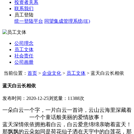
投资者关系
联系我们
员工登陆
统一登陆平台
同望集成管理系统(IE)
公司理念
员工文体
社会责任
公司画册
当前位置：
首页
>
企业文化
>
员工文体
>
蓝天白云长相依
蓝天白云长相依
发布时间：2020-12-25
浏览量：11388次
一朵白云一个字，一片白云一首诗，云山云海里深藏着
一个个童话般美丽的爱情故事！
蓝天深情依依拥抱着白云，白云爱意绵绵亲吻着蓝天！
那飘飘的云朵如同是荷花仙子洒在天宇中的白莲花，那