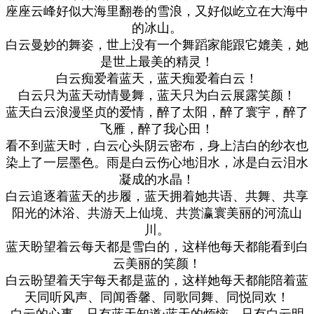
座座云峰好似大海里翻卷的雪浪，又好似屹立在大海中
的冰山。
白云曼妙的舞姿，世上没有一个舞蹈家能跟它媲美，她
是世上最美的精灵！
白云痴爱着蓝天，蓝天痴爱着白云！
白云只为蓝天动情曼舞，蓝天只为白云展露笑颜！
蓝天白云浪漫坚贞的爱情，醉了太阳，醉了寰宇，醉了
飞雁，醉了我心田！
看不到蓝天时，白云心头阴云密布，身上洁白的纱衣也
染上了一层墨色。雨是白云伤心地泪水，冰是白云泪水
凝成的水晶！
白云追逐着蓝天的步履，蓝天拥着她共语、共舞、共享
阳光的沐浴、共游天上仙境、共赏瀛寰美丽的河流山
川。
蓝天盼望着云每天都是雪白的，这样他每天都能看到白
云美丽的笑颜！
白云盼望着天宇每天都是蓝的，这样她每天都能陪着蓝
天同听风声、同闻香馨、同歌同舞、同悦同欢！