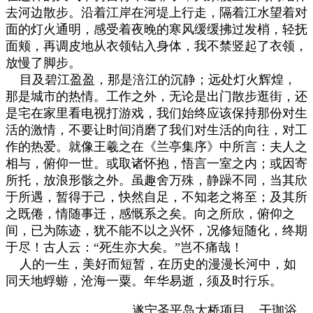
去河边散步。沿着江岸在河堤上行走，隔着江水望着对
面的灯火通明，感受着夜晚的寒风缓缓拂过发梢，轻抚
面颊，再调皮地从衣领钻入身体，我不禁竖起了衣领，
放慢了脚步。
目及碧江盈盈，那是涪江的沉静；远处灯火辉煌，
那是城市的热情。工作之外，无论是出门散步逛街，还
是宅在家里看电视打游戏，我们始终应该保持那份对生
活的激情，不要让时间消磨了我们对生活的向往，对工
作的热爱。就像王羲之在《兰亭集序》中所言：夫人之
相与，俯仰一世。或取诸怀抱，悟言一室之内；或因寄
所托，放浪形骸之外。虽趣舍万殊，静躁不同，当其欣
于所遇，暂得于己，快然自足，不知老之将至；及其所
之既倦，情随事迁，感慨系之矣。向之所欣，俯仰之
间，已为陈迹，犹不能不以之兴怀，况修短随化，终期
于尽！古人云：“死生亦大矣。”岂不痛哉！
人的一生，美好而短暂，在历史的漫漫长河中，如
同天地蜉蝣，沧海一粟。年华易逝，须及时行乐。
遂宁圣平岛大桥项目 干珈
浴