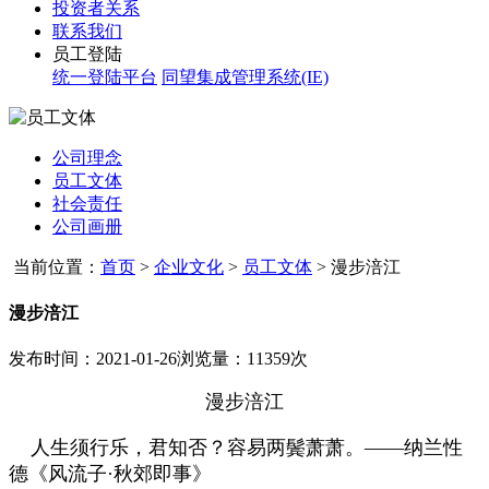
投资者关系
联系我们
员工登陆
统一登陆平台
同望集成管理系统(IE)
公司理念
员工文体
社会责任
公司画册
当前位置：
首页
>
企业文化
>
员工文体
>
漫步涪江
漫步涪江
发布时间：2021-01-26
浏览量：11359次
漫步涪江
人生须行乐，君知否？容易两鬓萧萧。——纳兰性
德《风流子·秋郊即事》