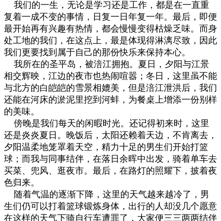
我们的一生，无论是学习还是工作，都是在一直重
复着一成不变的事情，日复一日年复一年。最后，即便
最开始再有兴趣有热情，都会慢慢变得枯燥乏味。而身
处工地的我们，在这点上，最是体现得淋漓尽致，因此
我们更要找到属于自己的那份快乐来保持本心。
我所在的圣平岛，被涪江拥抱。夏日，夕阳与江景
相交辉映，江边的夜市也热闹喧嚣；冬日，这里虽不能
与北方的白皑皑的雪景相媲美，但是涪江泄洪后，我们
还能在河床的淤泥里挖到河蚌，为餐桌上增添一份别样
的美味。
傍晚是我们每天的闲暇时光。还记得初来时，这里
还是炎炎夏日。晚饭后，太阳还赖着天边，不肯离去，
夕阳温柔地笼罩着天空，精力十足的男生们开始打篮
球；而我与同事结伴，在落日余晖中出发，骑着单车去
买菜、兜风、逛夜市。最后，在路灯的照耀下，披着夜
色归来。
随着气温的逐渐下降，这里的天气越来越冷了，男
生们仍可以打着篮球锻炼身体，出行的人却没几个愿意
在这样的天气下骑自行车遭罪了，大家便三三两两结伴