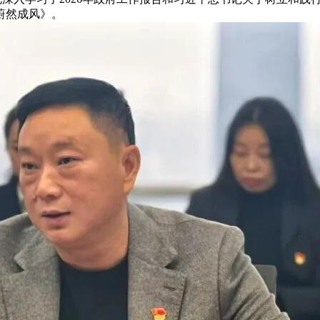
蔚然成风》。