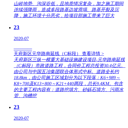
山岭地势、沟深谷低，且地质情况复杂，加之施工期间
连续强降雨，造成多段路基边坡滑塌、路基开裂及沉
降，施工环境十分恶劣，给项目部施工带来了巨大
23
2020-07
————
天府新区元华路南延线（C标段）
查看详情 >
天府新区三纵一横重大基础设施建设项目-元华路南延线
（C标段）市政道路工程，合同价工程总投资30.4亿元。
由公司与中国五冶集团联合体形式中标。道路全长约
18.8km，由公司施工区域划分为以下段落：K6+989～
K8+700及K13+800～K21+440两段，总长9.4KM。包含
的主要工程内容有：道路挖填方、砂砾石填方、污雨水
管、沟槽挖
23
2020-07
————