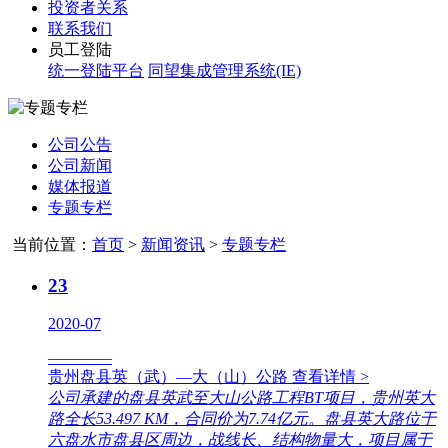
投资者关系
联系我们
员工登陆
统一登陆平台
同望集成管理系统(IE)
公司公告
公司新闻
媒体报道
专题专栏
当前位置：
首页
>
新闻资讯
>
专题专栏
23
2020-07
————
贵州盘县英（武）—大（山）公路
查看详情 >
公司承建的盘县英武至大山公路工程BT项目，贵州英大
路全长53.497 KM，合同价为7.74亿元。盘县英大路位于
六盘水市盘县区周边，战线长、结构物量大，项目属于