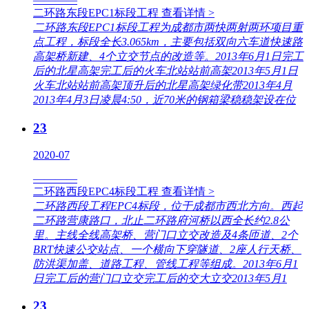
二环路东段EPC1标段工程
查看详情 >
二环路东段EPC1标段工程为成都市两快两射两环项目重
点工程，标段全长3.065km，主要包括双向六车道快速路
高架桥新建、4个立交节点的改造等。2013年6月1日完工
后的北星高架完工后的火车北站站前高架2013年5月1日
火车北站站前高架顶升后的北星高架绿化带2013年4月
2013年4月3日凌晨4:50，近70米的钢箱梁稳稳架设在位
23
2020-07
————
二环路西段EPC4标段工程
查看详情 >
二环路西段工程EPC4标段，位于成都市西北方向。西起
二环路营康路口，北止二环路府河桥以西全长约2.8公
里。主线全线高架桥、营门口立交改造及4条匝道、2个
BRT快速公交站点、一个横向下穿隧道、2座人行天桥、
防洪渠加盖、道路工程、管线工程等组成。2013年6月1
日完工后的营门口立交完工后的交大立交2013年5月1
23