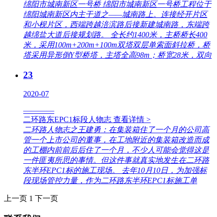
绵阳市城南新区一号桥 绵阳市城南新区一号桥工程位于
绵阳城南新区内主干道之——城南路上。连接经开片区
和小枧片区，西端跨越涪滨路后接新建城南路，东端跨
越绵盐大道后接规划路。 全长约1400米，主桥桥长400
米，采用100m+200m+100m双塔双层单索面斜拉桥，桥
塔采用异形倒Y型桥塔，主塔全高98m；桥宽28米，双向
23
2020-07
————
二环路东EPC1标段人物志
查看详情 >
二环路人物志之王建勇：在集装箱住了一个月的公司高
管一个上市公司的董事，在工地附近的集装箱改造而成
的工棚内前前后后住了一个月，不少人可能会觉得这是
一件匪夷所思的事情。但这件事就真实地发生在二环路
东半环EPC1标的施工现场。 去年10月10日，为加强标
段现场管控力量，作为二环路东半环EPC1标施工单
上一页
1
下一页