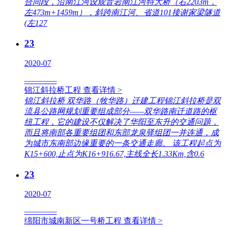
合同段，沿南江河设观音岩南江河特大桥（右2203m，
左473m+1459m），斜跨南江河、省道101接谢家梁隧道
(左127
23
2020-07
————
锦江斜拉桥工程
查看详情 >
锦江斜拉桥 双华路（牧华路）迁建工程锦江斜拉桥是双
流县公路网规划重要组成部分——双华路南迁道路的枢
纽工程，它的建设不仅解决了华阳至东升的交通问题，
而且将南部各重要组团和东部龙泉驿组团一并连通，成
为城市东南部边缘重要的一条交通走廊。 该工程起点为
K15+600,止点为K16+916.67,主线全长1.33Km,含0.6
23
2020-07
————
绵阳市城南新区一号桥工程
查看详情 >