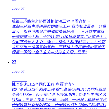
2020-07
————
成都三环路主道路面维护整治工程
查看详情 >
成都三环路主道路面维护整治工程 我市标准最高、容量
最大、服务范围最广的城市快速环路——三环路主道路
面维护整治工程，于2011年6月20日凌晨零点正式开工，
公司充分投入人力、物力，确保工程按时完工，为成都
人民交出一份满意的答卷。三环路主道路面维护整治工
程第一阶段（金牛立交—成彭立交段）已于7
23
2020-07
————
桃巴高速LJ15合同段工程
查看详情 >
桃巴高速LJ15合同段工程 桃巴高速公路LJ15合同段路线
全长6.17Km，位于南江县下两镇境内，距离巴中市区约
31Km，主要工程量为三桥、两隧、一涵洞，桥隧长度占
合同段路线总长的95%。 合同段起点约120m路基接LJ14