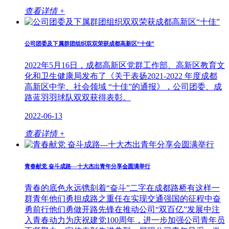
查看详情 +
公司团委及下属群团组织双双荣获成都高新区“十佳”
2022年5月16日，成都高新区党群工作部、高新区教育文
化和卫生健康局发布了《关于表扬2021-2022 年度成都
高新区中学、社会领域 “十佳”的通报》，公司团委、成
路蓝羽羽球队双双获得表彰。
2022-06-13
查看详情 +
青春献党 奋斗成路---十大杰出青年分享会圆满举行
青春的底色永远镌刻着“奋斗”二字在成都路桥有这样一
群青年他们勇担成路之重任在实现交通强国的征程中奋
勇前行他们勇做开路先锋在推动公司“双百亿”发展中注
入青春动力为庆祝建党100周年，进一步加强公司青年员