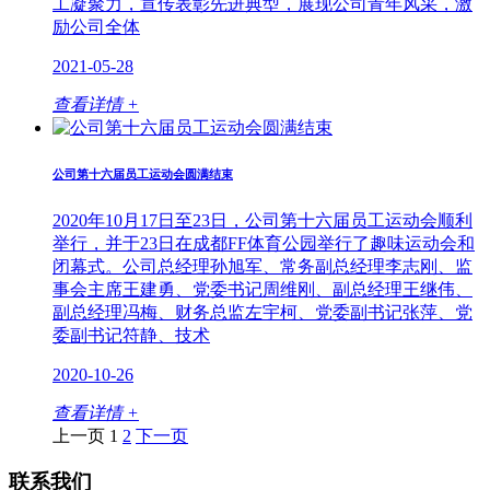
工凝聚力，宣传表彰先进典型，展现公司青年风采，激
励公司全体
2021-05-28
查看详情 +
公司第十六届员工运动会圆满结束
2020年10月17日至23日，公司第十六届员工运动会顺利
举行，并于23日在成都FF体育公园举行了趣味运动会和
闭幕式。公司总经理孙旭军、常务副总经理李志刚、监
事会主席王建勇、党委书记周维刚、副总经理王继伟、
副总经理冯梅、财务总监左宇柯、党委副书记张萍、党
委副书记符静、技术
2020-10-26
查看详情 +
上一页
1
2
下一页
联系我们