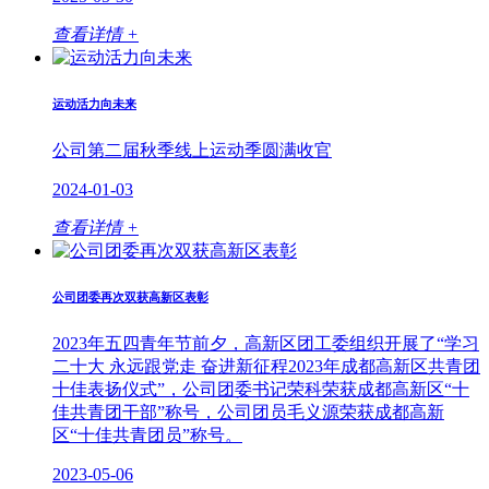
查看详情 +
运动活力向未来
公司第二届秋季线上运动季圆满收官
2024-01-03
查看详情 +
公司团委再次双获高新区表彰
2023年五四青年节前夕，高新区团工委组织开展了“学习
二十大 永远跟党走 奋进新征程2023年成都高新区共青团
十佳表扬仪式”，公司团委书记荣科荣获成都高新区“十
佳共青团干部”称号，公司团员毛义源荣获成都高新
区“十佳共青团员”称号。
2023-05-06