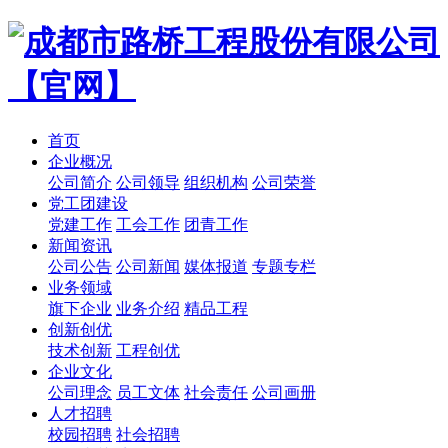
首页
企业概况
公司简介
公司领导
组织机构
公司荣誉
党工团建设
党建工作
工会工作
团青工作
新闻资讯
公司公告
公司新闻
媒体报道
专题专栏
业务领域
旗下企业
业务介绍
精品工程
创新创优
技术创新
工程创优
企业文化
公司理念
员工文体
社会责任
公司画册
人才招聘
校园招聘
社会招聘