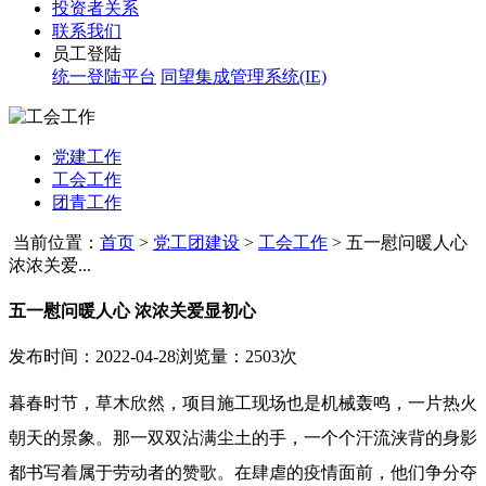
投资者关系
联系我们
员工登陆
统一登陆平台
同望集成管理系统(IE)
党建工作
工会工作
团青工作
当前位置：
首页
>
党工团建设
>
工会工作
>
五一慰问暖人心
浓浓关爱...
五一慰问暖人心 浓浓关爱显初心
发布时间：2022-04-28
浏览量：2503次
暮春时节，草木欣然，项目施工现场也是机械轰鸣，一片热火
朝天的景象。那一双双沾满尘土的手，一个个汗流浃背的身影
都书写着属于劳动者的赞歌。在肆虐的疫情面前，他们争分夺