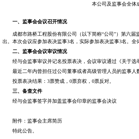
本公司及监事会全体
一、监事会会议召开情况
成都市路桥工程股份有限公司（以下简称
“
公司
”
）第六届
出。本次会议应参加表决监事
3
名，实际参加表决监事
3
名。全
二、监事会会议审议情况
经与会监事审议并记名投票表决，会议审议
通过《关于选
最近二年内曾担任过公司董事或者高级管理人员的监事人
投票表决结果：
3
票赞成，
0
票弃权，
0
票反对。
三、备查文件
经与会监事签字并加盖监事会印章的监事会决议
附件：监事会主席简历
特此公告。