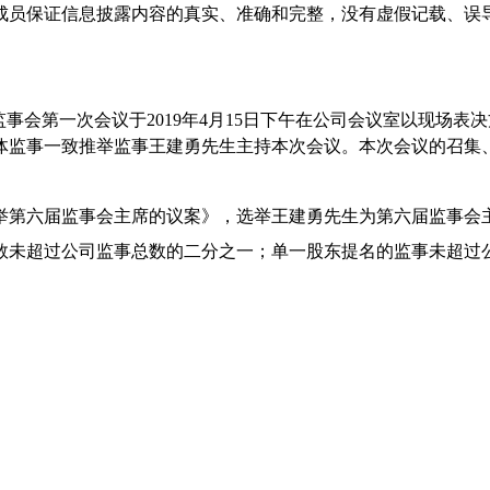
成员保证信息披露内容的真实、准确和完整，没有虚假记载、误
监事会第一次会议于
2019
年
4
月
15
日
下午
在公司会议室以现场表决
体监事一致推举监事王建勇先生主持本次会议。本次会议的召集
举第六届监事会主席的议案》，选举王建勇先生为第六届监事会
数未超过公司监事总数的二分之一；单一股东提名的监事未超过