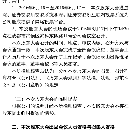
开，其中：
1
、
2016
年
6
月
16
日至
2016
年
6
月
17
日，本次股东大会通过
深圳证券交易所交易系统和深圳证券交易所互联网投票系统为
公司股东提供了网络投票平台。
2
、本次股东大会的现场会议于
2016
年
6
月
17
日下午
14:30
点在成都市武侯区武科东四路
11
号公司会议室召开。
本次股东大会召开的时间、地点、审议内容、召开方式与
会议通知一致。本次股东大会完成了全部会议议程，董事会工
作人员对于本次股东大会作了工作记录，会议记录由出席现场
会议的董事、董事会秘书等人员签署。
本所律师核查后认为，公司本次股东大会的召集、召开程
序符合《公司法》、《股东大会规则》等法律、法规、规范性
文件及《公司章程》的规定。
（三）本次股东大会的临时提案
根据公司的说明并经本所律师核查，本次股东大会不存在
股东提出临时提案的情形。
二、本次股东大会出席会议人员资格与召集人资格