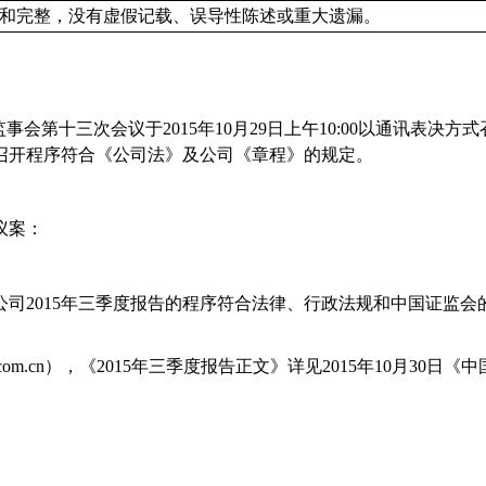
和完整，没有虚假记载、误导性陈述或重大遗漏。
监事会第十三次会议于
2015
年
10
月
29
日上午
10:00
以通讯表决方式
召开程序符合《公司法》及公司《章程》的规定。
议案：
公司
2015
年三季度报告的程序符合法律、行政法规和中国证监会
com.cn
），《
2015
年三季度报告正文》详见
2015
年
10
月
30
日《中