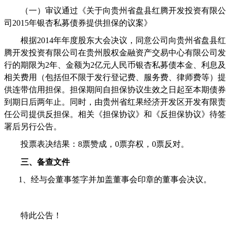
（一）审议通过
《关于向贵州省盘县红腾开发投资有限公
司
2015
年银杏私募债券提供担保的议案》
根据
2014
年年度股东大会决议，同意公司向贵州省盘县红
腾开发投资有限公司在贵州股权金融资产交易中心有限公司发
行的期限为
2
年、金额为
2
亿元人民币银杏私募债本金、利息及
相关费用（包括但不限于发行登记费、服务费、律师费等）提
供连带信用担保。担保期间自担保协议生效之日起至本期债券
到期日后两年止。同时，由贵州省红果经济开发区开发有限责
任公司提供反担保。相关《担保协议》和《反担保协议》待签
署后另行公告。
投票表决结果：
8
票赞成，
0
票弃权，
0
票反对。
三、备查文件
1
、经与会董事签字并加盖董事会印章的董事会决议。
特此公告！