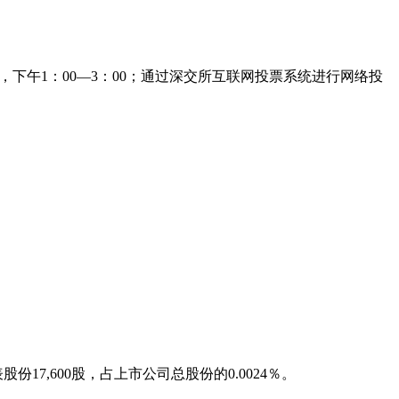
，下午
1
：
00—3
：
00
；通过深交所互联网投票系统进行网络投
表股份
17,600
股，占上市公司总股份的
0.0024
％。