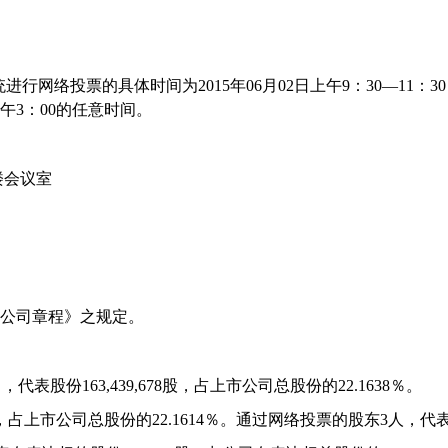
统进行网络投票的具体时间为
2015
年
06
月
02
日上午
9
：
30—11
：
30
午
3
：
00
的任意时间。
楼会议室
公司章程》之规定。
名，
代表股份
163,439,678
股，占上市公司总股份的
22.1638
％
。
，占上市公司总股份的
22.1614
％。通过网络投票的股东
3
人，代