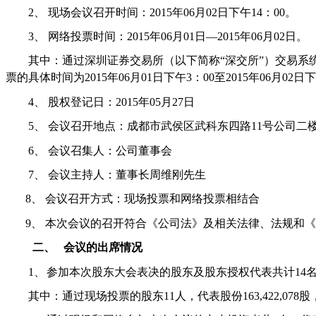
2、
现场会议召开时间：
2015
年
06
月
02
日下午
14
：
00
。
3、
网络投票时间：
2015
年
06
月
01
日
—2015
年
06
月
02
日。
其中：通过深圳证券交易所（以下简称
“
深交所
”
）交易系
票的具体时间为
2015
年
06
月
01
日下午
3
：
00
至
2015
年
06
月
02
日下
4、
股权登记日：
2015
年
05
月
27
日
5、
会议召开地点：成都市武侯区武科东四路
11
号公司二
6、
会议召集人：公司董事会
7、
会议主持人：董事长周维刚先生
8、
会议召开方式：现场投票和网络投票相结合
9、
本次会议的召开符合《公司法》及相关法律、法规和《
二、
会议的出席情况
1、
参加本次股东大会表决的股东及股东授权代表共计
14
其中：
通过现场投票的股东
11
人，代表股份
163,422,078
股