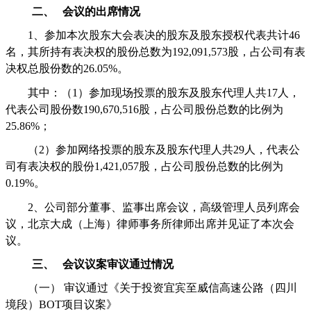
二、
会议的出席情况
1
、参加本次股东大会表决的股东及股东授权代表共计
46
名，其所持有表决权的股份总数为
192,091,573
股，占公司有表
决权总股份数的
26.05%
。
其中：（
1
）参加现场投票的股东及股东代理人共
17
人，
代表公司股份数
190,670,516
股，占公司股份总数的比例为
25.86%
；
（
2
）参加网络投票的股东及股东代理人共
29
人，代表公
司有表决权的股份
1,421,057
股，占公司股份总数的比例为
0.19%
。
2
、公司部分董事、监事出席会议，高级管理人员列席会
议，北京大成（上海）律师事务所律师出席并见证了本次会
议。
三、
会议议案审议通过情况
（一）
审议通过《关于投资宜宾至威信高速公路（四川
境段）
BOT
项目议案》