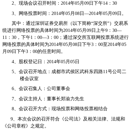
2、
现场会议召开时间：
2014
年
05
月
09
日下午
14
：
30
3、
网络投票时间：
2014
年
05
月
08
日—
2014
年
05
月
09
日。
其中：通过深圳证券交易所（以下简称“深交所”）交易系
统进行网络投票的具体时间为
2014
年
05
月
09
日上午
9
：
30
—
11
：
30
，下午
1
：
00
—
3
：
00
；通过深交所互联网投票系统进行
网络投票的具体时间为
2014
年
05
月
08
日下午
3
：
00
至
2014
年
05
月
09
日下午
3
：
00
的任意时间。
4、
股权登记日：
2014
年
05
月
05
日
5、
会议召开地点：成都市武侯区武科东四路
11
号公司二
楼会议室
6、
会议召集人：公司董事会
7、
会议主持人：董事长郑渝力先生
8、
会议召开方式：现场投票和网络投票相结合
9、
本次会议的召开符合《公司法》及相关法律、法规和
《公司章程》之规定。