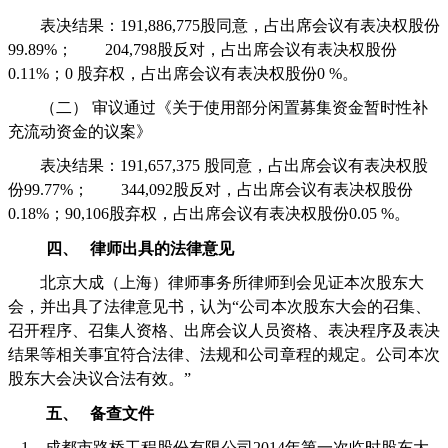
表决结果：
191,886,775
股同意，占出席会议有表决权股份
99.89%
；
204,798
股反对
，
占出席会议有表决权股份
0.11%
；
0
股弃权，占出席会议有表决权股份
0 %
。
（二）
审议通过《关于使用部分闲置募集资金暂时性补
充流动资金的议案》
表决结果：
191,657,375
股同意，占出席会议有表决权股
份
99.77%
；
344,092
股反对
，
占出席会议有表决权股份
0.18%
；
90,106
股弃权，占出席会议有表决权股份
0.05 %
。
四、
律师出具的法律意见
北京大成（上海）律师事务所律师到会见证本次股东大
会，并出具了法律意见书，认为“公司本次股东大会的召集、
召开程序、召集人资格、出席会议人员资格、表决程序及表决
结果等相关事宜符合法律、法规和公司章程的规定。公司本次
股东大会决议合法有效。”
五、
备查文件
1
、成都市路桥工程股份有限公司
2014
年第一次临时股东大