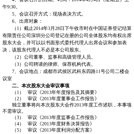
午
9:30
。
5
、会议召开方式：现场表决方式。
6
、出席对象：
（
1
）截止
2014
年
3
月
28
日下午收市时在中国证券登记结算
有限责任公司深圳分公司登记在册的公司全体股东均有权出席
股东大会，并可以以书面形式委托代理人出席会议和参加表
决，该股东代理人不必是本公司股东。
（
2
）公司董事、监事和高级管理人员。
（
3
）公司聘请的律师、保荐机构代表。
7
、会议地点：成都市武侯区武科东四路
11
号公司二楼会
议室
二、本次股东大会审议事项
（
1
）
审议《
2013
年年度报告及其摘要》
（
2
）
审议《
2013
年度董事会工作报告》
独立董事将向本次股东大会作
2013
年度工作述职，本事项
不需审议。
（
3
）
审议《
2013
年度监事会工作报告》
（
4
）
审议《
2013
年度财务决算报告》
（
5
）
审议《
2013
年度利润分配方案》