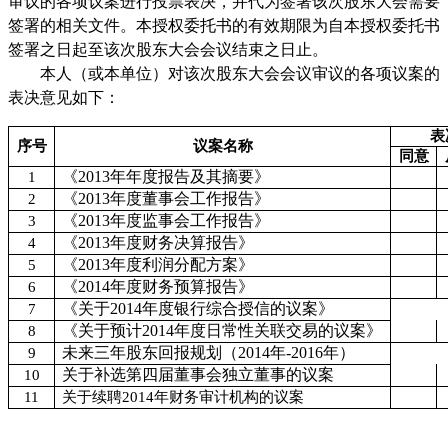
审议的各项议案进行投票表决，并代为签署该次股东大会需要
签署的相关文件。本授权委托书的有效期限为自本授权委托书
签署之日起至该次股东大会会议结束之日止。
本人（或本单位）对该次股东大会会议审议的各项议案的
表决意见如下：
表
序号
议案名称
同意
《
2013
年年度报告及其摘要》
1
《
2013
年度董事会工作报告》
2
《
2013
年度监事会工作报告》
3
《
2013
年度财务决算报告》
4
《
2013
年度利润分配方案》
5
《
2014
年度财务预算报告》
6
《关于
2014
年度银行综合授信的议案》
7
《关于预计
2014
年度日常性关联交易的议案》
8
未来三年股东回报规划（
2014
年
-2016
年）
9
关于补选第四届董事会独立董事的议案
10
11
关于续聘
2014
年财务审计机构的议案