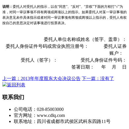
说明：
委托人对受托人的指示，以在
“
同意
”
、
“
反对
”
、
“
弃权
”
下面的方框打
“√”
为
准，对同一审议事项不得有两项或两项以上的指示。如果委托人对某一审议事项的
表决意见未作具体指示或者对同一审议事项有两项或两项以上指示的，受托人有权
按自己的意思决定对该事项进行投票表决。
委托人单位名称或姓名（签字、盖章）：
委托人身份证件号码或营业执照注册号：
委托人证券
账户：
受托人（签字）：
受托人身份证件号码：
签署日期：
年
月
日
上一篇：2013年年度股东大会决议公告
下一篇：没有了
返回列表
联系我们
公司电话：028-85003000
官方网址：www.cdlq.com
联系地址：四川省成都市武侯区武科东四路11号