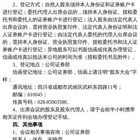
2
、登记方式：自然人股东须持本人身份证和证券账户卡
进行登记；委托代理人出席会议的，须持本人身份证、授权委
托书和委托人的证券账户卡进行登记；法人股东由法定代表人
出席会议的，需持营业执照复印件、法定代表人身份证明和法
人证券账户卡进行登记；由法定代表人委托的代理人出席会议
的，需持本人身份证、营业执照复印件、授权委托书和法人证
券账户卡进行登记；异地股东可以书面信函或传真办理登记，
信函或传真以抵达本公司的时间为准（授权委托书见附件）。
3
、登记地点：公司证券部
信函登记地址：公司证券部，信函上请注明
“
股东大会
”
字
样；
通讯地址：四川省成都市武侯区武科东四路
11
号；
邮编：
610045
；
传真号码：
028-85003588
。
4
、出席会议的股东及股东代理人，请于会前半小时携带
相关证件到会场办理登记手续。
四、其他事项
1
、会议相关事项咨询：公司证券部
联系人：张磊、宋晓霞