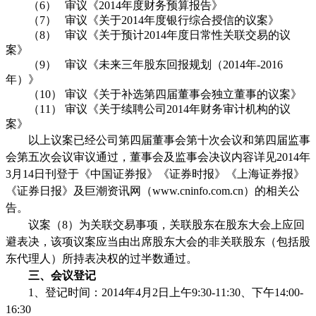
（
6
）
审议《
2014
年度财务预算报告》
（
7
）
审议《关于
2014
年度银行综合授信的议案》
（
8
）
审议《关于预计
2014
年度日常性关联交易的议
案》
（
9
）
审议《未来三年股东回报规划（
2014
年
-2016
年）》
（
10
）
审议《关于补选第四届董事会独立董事的议案》
（
11
）
审议《关于续聘公司
2014
年财务审计机构的议
案》
以上议案已经公司第四届董事会第十次会议和第四届监事
会第五次会议审议通过，董事会及监事会决议内容详见
2014
年
3
月
14
日刊登于《中国证券报》《证券时报》《上海证券报》
《证券日报》及巨潮资讯网（
www.cninfo.com.cn
）的相关公
告。
议案（
8
）为关联交易事项，关联股东在股东大会上应回
避表决，该项议案应当由出席股东大会的非关联股东（包括股
东代理人）所持表决权的过半数通过。
三、会议登记
1
、登记时间：
2014
年
4
月
2
日上午
9:30-11:30
、下午
14:00-
16:30