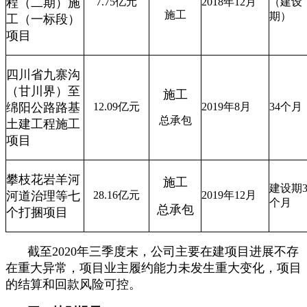
程（二期）施
7.75
亿元
2018
年
12
月
（建设
施工
期）
工（一标段）
项目
四川省九寨沟
（甘川界）至
施工
绵阳公路路基
12.09
亿元
2019
年
8
月
34
个月
总承包
土建工程施工
项目
攀枝花岩羊河
施工
建设期
河道治理等七
28.16
亿元
2019
年
12
月
个月
总承包
个打捆项目
截至2020年三季度末，公司主要在建项目进展不存
在重大异常，项目业主履约能力未发生重大变化，项目
的结算和回款风险可控。