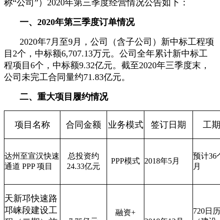
称“公司”）2020年第三季度经营情况公告如下：
一、
2020
年第三季度订单情况
2020年7月至9月，公司（含子公司）新中标工程项
目2个，中标额6,707.13万元。公司全年累计新中标工
程项目6个，中标额9.32亿元。截至2020年三季度末，
公司未完工合同量约71.83亿元。
二、重大项目履约情况
项目名称
合同金额
业务模式
签订日期
工
达州至宣汉快速
总投资约
预计
36
PPP
模式
2018
年
5
月
通道
PPP
项目
24.33
亿元
月
天新邛快速路
邛崃段建设工
720
日
融资
+