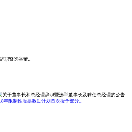
职暨选举董...
18年限制性股票激励计划首次授予部分...