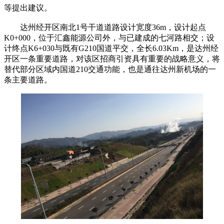
等提出建议。
达
州经开区南北
1
号干道道路设计宽度
36m
，设计起点
K0+000
，位于汇鑫能源公司外，与已建成的七河路相交；设
计终点
K6+030
与既有
G210
国道平交，全长
6.03Km
，是达州经
开区一条重要道路，对该区招商引资具有重要的战略意义，将
替代部分区域内国道
210
交通功能，也是通往达州新机场的一
条主要道路。