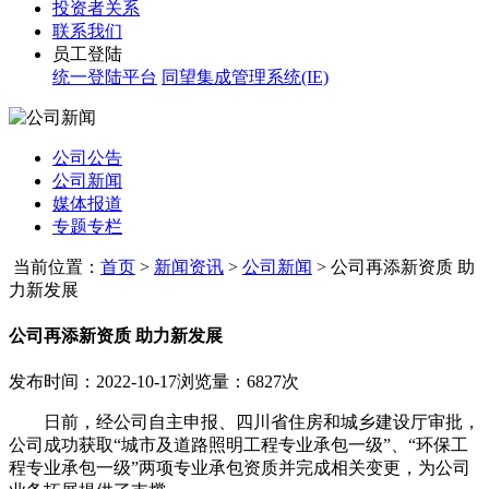
投资者关系
联系我们
员工登陆
统一登陆平台
同望集成管理系统(IE)
公司公告
公司新闻
媒体报道
专题专栏
当前位置：
首页
>
新闻资讯
>
公司新闻
>
公司再添新资质 助
力新发展
公司再添新资质 助力新发展
发布时间：2022-10-17
浏览量：6827次
日前，经公司自主申报、四川省住房和城乡建设厅审批，
公司成功获取“城市及道路照明工程专业承包一级”、
“
环保工
程专业承包一级
”
两项专业承包资质并完成相关变更，为公司