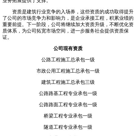
业务拓展提供了支撑。
资质是建筑行业竞争的入场券，这些资质的成功取得提升
了公司的市场竞争力和影响力，是企业承接工程，积累业绩的
重要前提。下一阶段，公司将继续加大资质升级，不断优化资
质体系，为公司拓宽市场空间，进一步服务社会提供资质保
证。
公司现有资质
公路工程施工总承包一级
市政公用工程施工总承包一级
建筑工程施工总承包三级
公路路基工程专业承包一级
公路路面工程专业承包一级
桥梁工程专业承包一级
隧道工程专业承包一级