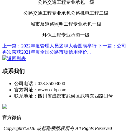
公路交通工程专业承包一级
公路交通工程专业承包公路机电工程二级
城市及道路照明工程专业承包一级
环保工程专业承包一级
上一篇：2022年度管理人员述职大会圆满举行
下一篇：公司
再次荣获2021年度全国公路市场信用评价...
返回列表
联系我们
公司电话：028-85003000
官方网址：www.cdlq.com
联系地址：四川省成都市武侯区武科东四路11号
官方微信
Copyright©2026 成都路桥版权所有 All Rights Reserved