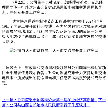
7
月
22
日，公司董事长林晓晴、总经理程茗浪、副总经
理周文飞一行赴达州市会见财政局局长李敏和交通局局长吴
燕，并分别开展工作座谈。
达宣快速通道控制性节点工程谢生坝大桥于
2024
年
7
月
19
日全面完工并开放社会交通，有力的缓解宣汉过境车辆对城
区造成的拥堵现象，顺利的连接起达州至南坝的最后一公里，
极大地方便了两地群众出行，成为拉动宣汉县地方发展的交通
大动脉。
座谈会上，财政局和交通局相关领导对公司圆满完成达宣项
目全部建设任务表示祝贺，对公司攻坚克难全力支持达州交通
建设事业所展现出的使命担当和责任感表示高度赞扬和充分肯
定。
上一篇：公司应邀参加喀喇沁旗第一届矿业经济高质量...
下一
篇：公司与山西省长治市人民政府举行工作座谈并...