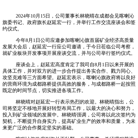
2024年10
月
15
日，公司董事长林晓晴在成都会见喀喇沁
旗委书记、政府旗长赵延宏一行，并举行工作交流座谈会和签
约仪式。
今年
8
月
1
日公司应邀参加喀喇沁旗首届矿业经济高质量
发展大会后，赵延宏一行应公司邀请，于今日莅临公司考察，
就矿业板块开发事项开展座谈交流，并与公司举行签约仪式。
座谈会上，赵延宏高度肯定了我司自
8
月
1
日以来开展的
具体工作，并对双方的进一步合作提出务实合作、戮力同心、
攻坚克难等三方面希望。赵延宏表示，喀喇沁旗政府将以良好
的营商环境为成都路桥提供高效的服务，与成都路桥一起按照
既定的时间节点，切实推进各项工作。
林晓晴对赵延宏一行表示热烈的欢迎。林晓晴指出，公
司将坚定不移地开展好转型布局工作，以最大的决心和努力，
投入到矿业领域的发展中。林晓晴强调，公司将以此次签约为
契机，不断提升自身实力，提高矿业生产的效率和质量，为未
来更广泛的合作奠定坚实的基础。