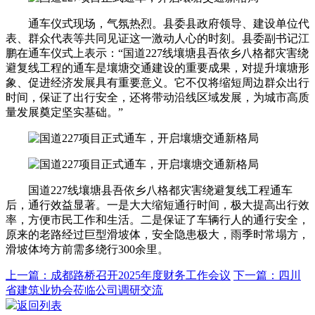
通车仪式现场，气氛热烈。县委县政府领导、建设单位代
表、群众代表等共同见证这一激动人心的时刻。县委副书记江
鹏在通车仪式上表示：“国道227线壤塘县吾依乡八格都灾害绕
避复线工程的通车是壤塘交通建设的重要成果，对提升壤塘形
象、促进经济发展具有重要意义。它不仅将缩短周边群众出行
时间，保证了出行安全，还将带动沿线区域发展，为城市高质
量发展奠定坚实基础。”
国道227线壤塘县吾依乡八格都灾害绕避复线工程通车
后，通行效益显著。一是大大缩短通行时间，极大提高出行效
率，方便市民工作和生活。二是保证了车辆行人的通行安全，
原来的老路经过巨型滑坡体，安全隐患极大，雨季时常塌方，
滑坡体垮方前需多绕行300余里。
上一篇：成都路桥召开2025年度财务工作会议
下一篇：四川
省建筑业协会莅临公司调研交流
返回列表