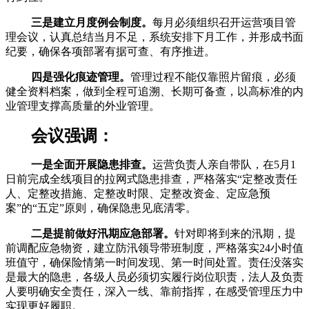
三是建立月度例会制度。
每月必须组织召开运营项目管
理会议，认真总结当月不足，系统安排下月工作，并形成书面
纪要，确保各项部署有据可查、有序推进。
四是强化痕迹管理。
管理过程不能仅靠照片留痕，必须
健全资料档案，做到全程可追溯、长期可备查，以高标准的内
业管理支撑高质量的外业管理。
会议强调：
一是全面开展隐患排查。
运营负责人亲自带队，在5月1
日前完成全线项目的拉网式隐患排查，严格落实“定整改责任
人、定整改措施、定整改时限、定整改资金、定应急预
案”的“五定”原则，确保隐患见底清零。
二是提前做好汛期应急部署。
针对即将到来的汛期，提
前调配应急物资，建立防汛领导带班制度，严格落实24小时值
班值守，确保险情第一时间发现、第一时间处置。责任没落实
是最大的隐患，各级人员必须切实履行岗位职责，法人及负责
人要明确安全责任，深入一线、靠前指挥，在感受管理压力中
实现更好履职。