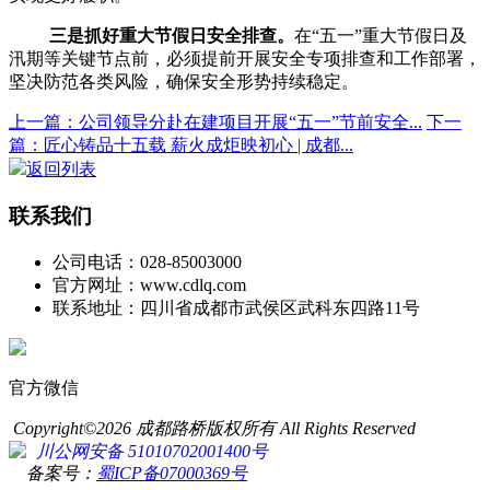
三是抓好重大节假日安全排查。
在
“五一”重大节假日及
汛期等关键节点前，必须提前开展安全专项排查和工作部署，
坚决防范各类风险，确保安全形势持续稳定。
上一篇：公司领导分赴在建项目开展“五一”节前安全...
下一
篇：匠心铸品十五载 薪火成炬映初心 | 成都...
返回列表
联系我们
公司电话：028-85003000
官方网址：www.cdlq.com
联系地址：四川省成都市武侯区武科东四路11号
官方微信
Copyright©2026 成都路桥版权所有 All Rights Reserved
川公网安备 51010702001400号
备案号：
蜀ICP备07000369号