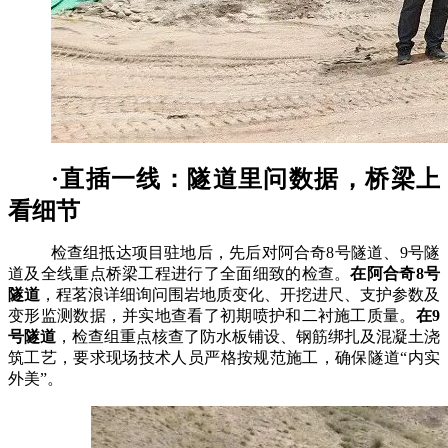
·直插一线：隧道里问数据，桥梁上
看细节
检查组抵达项目驻地后，先后对阿合奇
8号隧道、9号隧
道及全线重点桥梁工程进行了全面细致的检查。
在阿合奇
8号
隧道
，程茗浪详细询问围岩地质变化、开挖进尺、支护参数及
变形监测数据，并实地查看了初期喷护和二衬施工质量。
在
9
号隧道
，检查组重点核查了防水板铺设、钢筋绑扎及混凝土浇
筑工艺，要求现场技术人员严格按规范施工，确保隧道
“内实
外美”。