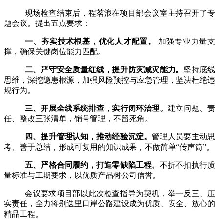
现场检查结束后，程茗浪在项目部会议室主持召开了专
题会议。提出五点要求：
一、夯实技术根基，优化人才配置。
加强专业力量支
撑，确保关键岗位能力匹配。
二、严守安全质量红线，提升防灾减灾能力。
坚持底线
思维，深挖隐患根源，加强风险预控与应急管理，坚决杜绝违
规行为。
三、开展全线系统排查，实行闭环治理。
建立问题、责
任、整改三张清单，销号管理，不留死角。
四、提升管理认知，推动经验沉淀。
管理人员要主动思
考、善于总结，形成可复用的知识成果，不做简单
“传声筒”。
五、严格合同履约，打造零缺陷工程。
不折不扣执行质
量标准与工期要求，以优质产品树公司信誉。
会议要求项目部以此次检查指导为契机，举一反三、压
实责任，全力将别迭里口岸公路建设成为优质、安全、放心的
精品工程。