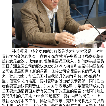
孙总强调，整个竞聘的过程既是选才的过程又是一次宝
贵的学习交流的机会，竞聘者在竞聘演讲中提出了很多积极有
益的意见建议，比如如何增加基层员工收入，如何解决基层员
工晋升通道及公司的股权激励机制深入项目和基层等问题都给
公司管理层提供了新的课题，值得公司管理层认真的思考研
究。孙总指出，每位员工对自我提升的期许和努力都值得尊
重，但竞争总有输赢，要对竞聘的胜出者表示祝贺，同时胜出
者也要更加认识到责任，并对对手表示感谢，希望竞聘成功的
员工要永远记得面对所有员工许下的庄重的诺言；他同时勉励
竞聘失利的员工走上PK台即是赢家，要在自己的岗位上一如
既往地做好本职工作。孙总最后表示，竞聘上岗将是公司以后
选人用人的常态，将会成为一种固定的制度安排，有竞争成都