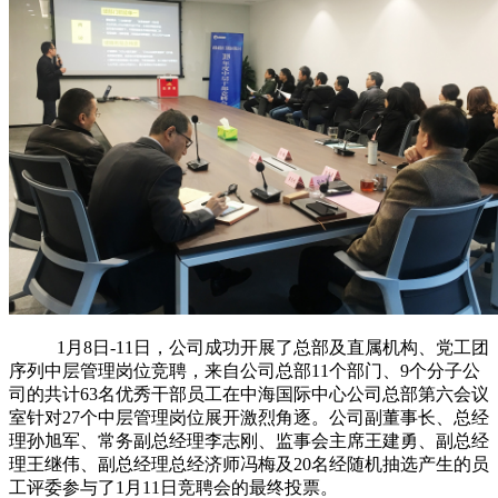
1月8日-11日，公司成功开展了总部及直属机构、党工团
序列中层管理岗位竞聘，来自公司总部11个部门、9个分子公
司的共计63名优秀干部员工在中海国际中心公司总部第六会议
室针对27个中层管理岗位展开激烈角逐。公司副董事长、总经
理孙旭军、常务副总经理李志刚、监事会主席王建勇、副总经
理王继伟、副总经理总经济师冯梅及20名经随机抽选产生的员
工评委参与了1月11日竞聘会的最终投票。