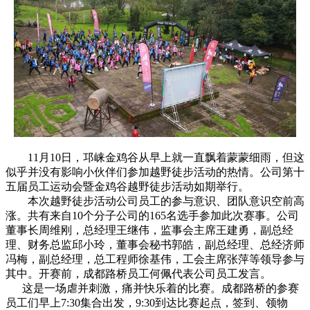
11月10日，邛崃
金鸡谷从早上就一直飘着蒙蒙细雨，但这
似乎并没有影响小伙伴们参加越野徒步活动的热情。
公司第十
五届员工运动会暨金鸡谷越野徒步活动如期举行。
本次越野徒步活动公司员工的参与意识、团队意识空前高
涨。共有来自10个分子公司的165名选手参加此次赛事。公司
董事长周维刚，总经理王继伟，监事会主席王建勇，副总经
理、财务总监邱小玲，董事会秘书郭皓，副总经理、总经济师
冯梅，副总经理，总工程师徐基伟，工会主席张萍等领导参与
其中。开赛前，成都路桥员工何佩代表公司员工发言。
这是一场虐并刺激，痛并快乐着的比赛。
成都路桥的参赛
员工们
早上7:30集合出发，
9
:
3
0
到达
比赛
起点，
签到
、
领物