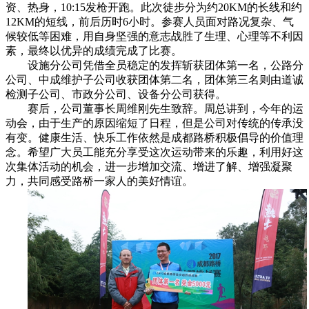
资、
热身，
10
:
15
发枪开跑
。
此次徒步分为约20KM的长线和约
12KM的短线
，前后
历时6小时。
参赛人员面对路况复杂、气
候较低等困难，用自身坚强的意志战胜了生理、心理等不利因
素，最终以优异的成绩完成了比赛。
设施分公司凭借全员稳定的发挥斩获团体第一名，公路分
公司、中成维护子公司收获团体第二名，团体第三名则由道诚
检测子公司、市政分公司、设备分公司获得。
赛后，公司董事长周维刚先生致辞。周总讲到，今年的运
动会，由于生产的原因缩短了日程，但是公司对传统的传承没
有变。健康生活、快乐工作依然是成都路桥积极倡导的价值理
念。希望广大员工能充分享受这次运动带来的乐趣，利用好这
次集体活动的机会，进一步增加交流、增进了解、增强凝聚
力，共同感受路桥一家人的美好情谊。