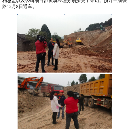
利总监以及公司项目部黄凯经理分别接受了采访。
预计兰渝铁
路
12
月
8
日通车。