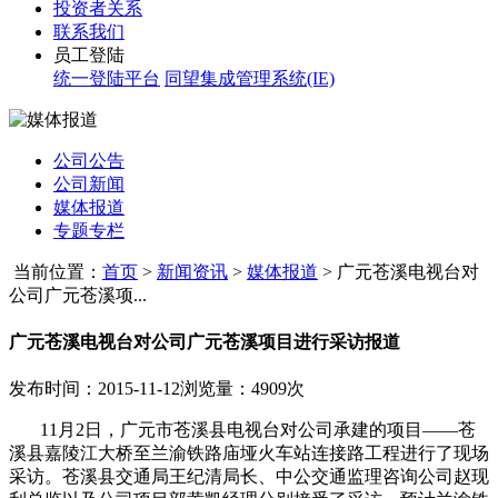
投资者关系
联系我们
员工登陆
统一登陆平台
同望集成管理系统(IE)
公司公告
公司新闻
媒体报道
专题专栏
当前位置：
首页
>
新闻资讯
>
媒体报道
>
广元苍溪电视台对
公司广元苍溪项...
广元苍溪电视台对公司广元苍溪项目进行采访报道
发布时间：2015-11-12
浏览量：4909次
11
月
2
日，广元市苍溪县电视台对公司承建的项目——苍
溪县嘉陵江大桥至兰渝铁路庙垭火车站连接路工程进行了现场
采访。苍溪县交通局王纪清局长、中公交通监理咨询公司赵现