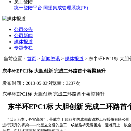
员工登陆
统一登陆平台
同望集成管理系统(IE)
公司公告
公司新闻
媒体报道
专题专栏
当前位置：
首页
>
新闻资讯
>
媒体报道
>
东半环EPC1标 大胆创
东半环EPC1标 大胆创新 完成二环路首个桥梁顶升
发布时间：2013-05-03
浏览量：3237次
东半环EPC1标 大胆创新 完成二环路首个桥梁顶升
东半环EPC1标 大胆创新 完成二环路
“以人为本，务实高效”，是成立于1988年的成都市路桥工程股份有限公
进行顶升的桥梁——北星立交桥的施工，成都路桥无畏困难，迎难而上，以全
吊装，而且比业主预定时间提前两天！