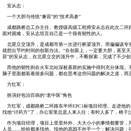
安从志：
一个大胆与传统“兼容”的“技术高参”
成都路桥总工办主任、教授级高级工程师安从志在此次二环路工
面对困难，安从志坦言自己是一个很有韧性的人。
北星立交顶升，是成都市第一次进行桥梁顶升。而偏偏该专项
就想出节约时间的创新办法。“在创新上，一定要大胆，甚至天
容”的安从志，在北星立交的顶升中，不断探索，完成了不少创
而他的韧性则在火车北站深桩基群的实施中得到充分体现。不
脑子里面都装着很多问题，都在思考这些问题的解决之道，而且
方红军：
扮演好包治百病的“老中医”角色
方红军，成都路桥二环路东半环EPC1标项目经理。走进他
找他“讨药方”了，办公室里总是人来人往；有时人多了，椅子
作为项目经理，项目上里里外外、大大小小的事情都要管，用
人员……纷纷都来找他。找他的原因不外乎一个：解决问题；