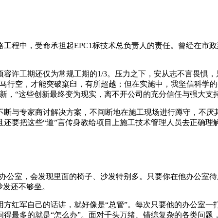
程中，受命承担起EPC1标技术总负责人的责任。曾经在市政
容许工期还仅为常规工期的1/3。压力之下，安从志不言畏惧，
马行空，才能突破窠臼，有所超越；但在实施中，我坚信科学的
新，“这些创新最终变为现实，离不开公司的充分信任与强大支
断与专家商讨解决方案，不间断地在施工现场进行蹲守，不厌其
还要把这些“道”言传身教给项目上施工技术管理人员去正确理
的办公室，会发现里面的椅子、沙发特别多。只要你在他办公室
沙发还不够坐。
方红军自己的话讲，就好像是“总管”。每次只要他的办公室一
问得最多的就是“怎么办”。面对千头万绪、错综复杂的各类问题