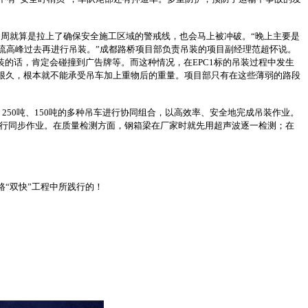
四周就算是拉上了确保安全施工区域的警戒线，也会马上被冲破。“晚上主要是
流高峰过去再进行吊装。”成都路桥项目部负责吊装的项目副经理范超怀说。
装的话，肯定会碰撞到广告牌等。而这种情况，在EPC1标的吊装过程中发生
很久，根本就不能承受吊车加上重物后的重量。项目部只有在这些薄弱的路段
250吨、150吨的多种吊车进行协同组合，以高效率、安全地完成吊装作业。
平行同步作业。在质量检测方面，钢箱梁在厂家时就先用超声波逐一检测；在
“双快”工程中所践行的！