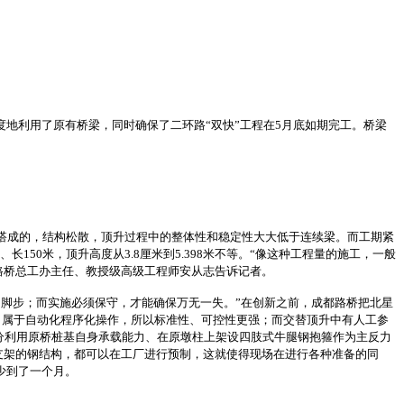
地利用了原有桥梁，同时确保了二环路“双快”工程在5月底如期完工。桥梁
搭成的，结构松散，顶升过程中的整体性和稳定性大大低于连续梁。而工期紧
150米，顶升高度从3.8厘米到5.398米不等。“像这种工程量的施工，一般
路桥总工办主任、教授级高级工程师安从志告诉记者。
脚步；而实施必须保守，才能确保万无一失。”在创新之前，成都路桥把北星
，属于自动化程序化操作，所以标准性、可控性更强；而交替顶升中有人工参
分利用原桥桩基自身承载能力、在原墩柱上架设四肢式牛腿钢抱箍作为主反力
支架的钢结构，都可以在工厂进行预制，这就使得现场在进行各种准备的同
少到了一个月。