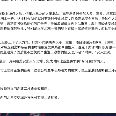
在晚上10点之后，但车水马龙的火车北站、高笋塘路段依然人多、车多。吊车
潮水一样。这个时候我们就只有暂时停止吊装，以免造成安全事故，等这个人
主等，请求暂时拆除他们的广告牌，等吊装完成后再予以恢复，因为假如硬要吊
都路桥所在的标段，特别是火车北站一带的地下管线不仅是错综复杂，而且年头
组织上下了大力气。针对不同的块件大小、重量，项目部采用450吨、350吨、
对每座钢梁桥吊装的临时性钢支架体系都单独投入，避免了周转时间,以形成
，而且避免了因质量不过关而产生返工浪费的情况,也节省了时间。”安从志说。
，最后一片钢箱梁安家火车北站，完成时间比业主要求的4月5日提前两天。
市上交给企业的任务！这是公司董事长郑渝力的要求，也正是成都路桥在二环路
段顶升后与新建二环路高架相连。
向与北星立交城外方向可实现互通转换。