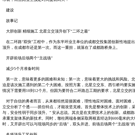
建设
故事记
大胆创新 精细施工 北星立交顶升创下“二环之最”
在二环路“双快”工程中，作为东半环业主单位的成都交投集团创新性地提出
顶升，在成都市还是第一次。而这一重担，就落在了成都路桥身上。
开辟前场后场两个“主战场”
减少5个月准备时间
第一次，意味着更多的困难和未知；第一次，意味着更大的挑战和风险。北
迫是该次施工遇到的第二个大困难。按照方案，北星立交东、西引桥均要实施顶升，
情况下需要用10到12个月。但因为要符合二环路总工期的要求，北星立交
对于自信的勇者而言，从来都坦然迎接困难，理性地应对困难。面对困难，
立交分析了个透——抓住特点，才能攻坚克难。首先是整体技术上的创新，采
与，安全性弱于同步顶升。” 安从志说。其次是在支撑技术上的创新。成都
承重支架体系的新技术。同时，墩柱两端各侧采取两根直经达到600毫米的
时，又开辟出可以与现场同步的“后场”，双头并进。前场后场两个“主战场
多项顶升工艺创新