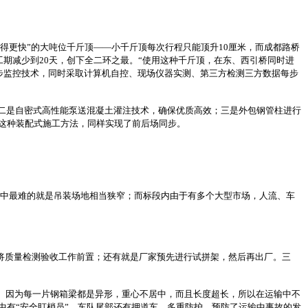
得更快”的大吨位千斤顶——小千斤顶每次行程只能顶升10厘米，而成都路桥
工期减少到20天，创下全二环之最。“使用这种千斤顶，在东、西引桥同时进
步步监控技术，同时采取计算机自控、现场仪器实测、第三方检测三方数据每步
；二是自密式高性能泵送混凝土灌注技术，确保优质高效；三是外包钢管柱进行
。这种装配式施工方法，同样实现了前后场同步。
。
装中最难的就是吊装场地相当狭窄；而标段内由于有多个大型市场，人流、车
将质量检测验收工作前置；还有就是厂家预先进行试拼架，然后再出厂。三
。因为每一片钢箱梁都是异形，重心不居中，而且长度超长，所以在运输中不
中有“安全盯梢员”，车队尾部还有押道车。多重防护，预防了运输中事故的发