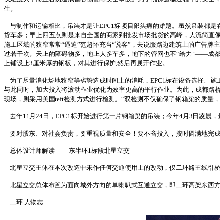
生。
与制作和运输相比，吊装才是让EPC1标项目部头痛的难题。虽然吊装都是
货车多；早上四五点则是来自全国的商家到批发市场批货的高峰，人流简直像
施工区域的狭窄常常“逼迫”范超怀充当“说客”，去说服路边建筑上的广告牌
过若干次。天上的障碍物多，地上人多车多，地下的管网也不“给力”——成
上铺设上3厘米厚的钢板，对其进行保护,然后再展开作业。
为了尽量消化场地狭窄等劣势造成时间上的消耗，EPC1标在设备选择、施工
与此同时，加大投入将滚动作业优化为效率更高的平行作业。为此，成都路桥
现场，则采用美国teft检测方式进行检测。“双检测不仅确保了钢箱梁的质量
去年11月24日，EPC1标开始进行第一片钢箱梁的吊装；今年4月3日凌晨
要对股东、对社会负责，要重视质量和安全！要不吝投入，按时圆满地完成
总体设计师解读—— 东半环1标段北星立交
北星立交主体在本次改造中未作任何交通使用上的改动，仅二环路主线引桥
北星立交总体布置为面向城外方向的单喇叭式互通立交，即二环高架东西方
二环 人物志