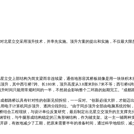
对北星立交采用顶升技术，并率先实施。顶升方案的提出和实施，不仅最大限度
星立交上部结构为简支梁而非连续梁，通俗地形容其桥板就像是用一块块积木
其中西引桥7跨、长180米，顶升高度从3.8厘米到6.7米不等；西引桥6跨、长
的顶升时间只能用常规时间的一半，不然就会影响整个二环路的如期完工。”成都
成都路桥以具有针对性的创新见招拆招，一一应对。“创新必须大胆，才能迈出
用电子计算机同步顶升、逐跨分段到位。“由于同步顶升全部由电脑系统控制
路桥结合工程现状，与设计单位反复研究，最后制定出北星立交顶升的主支撑充
大钢管柱，与牛腿形成结构稳定的三角形钢结构，作为辅支架。这一主一辅两种
”的开辟，有效地减少了工期，把原来需要半年的准备时间，通过科学地组织，减