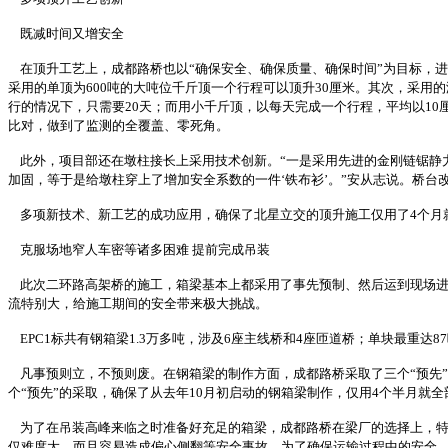
既减时间又增安全
在顶升工艺上，成都路桥也以“确保安全、确保质量、确保时间”为目标，进
采用的单顶为600吨的大吨位千斤顶一个行程可以顶升30厘米。其次，采用
行的情况下，只需要20天；而用小千斤顶，以每天完成一个行程，平均以1
比对，做到了监测的全覆盖、零死角。
此外，项目部还在墩柱接长上采用技术创新。“一是采用先进的金刚链锯静力
加固，等于是给墩柱穿上了增加安全系数的一件‘铁布衫’。”安从志说。桥
多项新技术、新工艺的成功应用，确保了北星立交的顶升施工仅用了4个月
克服场地窄人车密等诸多困难 提前完成吊装
此次二环路高架桥的施工，箱梁基本上都采用了事先预制、然后运到现场进行
流特别大，给施工期间的安全带来极大挑战。
EPC1标共有钢箱梁1.3万多吨，涉及6座主线桥和4座匝道桥；单块最重达87
凡事预则立，不预则废。在钢箱梁的制作方面，成都路桥采取了三个“预先
个“预先”的采取，确保了从去年10月初启动的钢箱梁制作，仅用4个半月就全
为了在吊装高峰来临之时准备好充足的箱梁，成都路桥在梁厂的选择上，特
仅难度大，而且容易造成偏心侧翻等安全事故。为了确保运输过程中的安全，