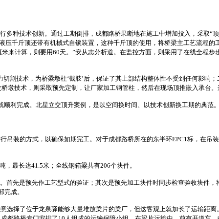
行多种技术创新。通过工期倒排，成都路桥果断地在施工中增加投入，采取“顶
的液压千斤顶还带有机械式自锁装置，这种千斤顶的使用，将桥梁主工艺流程的
0厘米来计算，则要用60天。”安从志分析道。在监控方面，则采用了在线全程
切割技术，为桥梁墩柱‘截肢’后，保证了其上部结构整体性不受到任何影响
台改桥墩技术，则采取预先定制，让厂家加工钢管柱，然后在现场顶推嵌入承台
就顺利完成。北星立交顶升案例，是以空间换时间、以技术创新换工期的典范
吊装的方式，以确保如期完工。对于成都路桥所在的东半环EPC1标，在吊
吨，最长达41.5米；全线钢箱梁共有206个块件。
”。首先是预先作工艺型式的验证；其次是预先加工块件时同步检查验收块件，
部完成。
意选择了位于龙泉驿能够大量堆放梁片的梁厂，但这客观上就加长了运输距离
成都路桥专门安排了10人组成的运输保障小组。在梁片运输中，前有开道车，