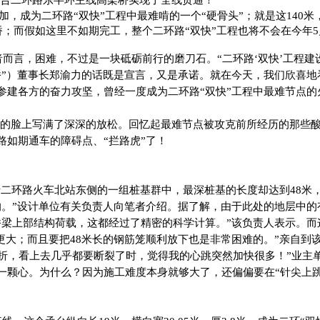
叠加，成为二环路“双快”工程中最难啃的一个“硬骨头”；就是这140
桥；而假如这里不如期完工，整个二环路“双快”工程也将不会在今年
而言，困难，不过是一块砥砺前行的磨刀石。“二环路‘双快’工程建
桥”）董事长郑渝力的话既是宣言，又是承诺。就在今天，我们欣喜
参建各方的奋力攻坚，曾经一度成为二环路“双快”工程中最难节点的
的脸上写满了深深的放松。回忆起最难节点被攻克前所经历的那些
如期通车的障碍点、“拦路虎”了！
位于二环路火车北站东侧的一组桩基群中，最深桩基的长度却达到48米
的。”设计单位有关负责人向笔者介绍。据了解，由于此处的地层中
桥梁上部结构荷载，这都经过了精密的科学计算。”该负责人表示。而
大；而且要把48米长的钢筋笼顺利放下也是非常困难的。”亲自到该
弯折，看上去几乎都要断裂了时，觉得我的心跳突然加快很多！”业主
一颗心。为什么？因为施工难度本身就够大了，还偏偏要在“针尖上跳