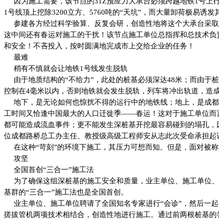
因为施工需要，该节点的31Z预应力大承台必须跨越地铁1号上行
1号线顶上挖除3200立方、5760吨的“天坑”，而大量卸荷极易诱
参建各方经过科学验算、反复会研，创造性地将这个大承台采取了
这中间还有春运对施工的干扰！该节点施工单位总指挥和总技术负
和安全！不吝投入，按时圆满地完成市上交给企业的任务！
最难
稍有不慎就会让地铁1号线发生脱轨
由于地质结构的“不给力”，此处的桩基必须深达48米；而由
控制在4毫米以内，否则地铁就会发生脱轨，列车将冲出轨道，造
地下，是无论如何也惊扰不得的运行中的地铁线；地上，是成都
工时间又恰逢中国最大的人口迁徙季——春运！这对于施工单位而
都可能造成流血事件；更不能发生深桩基开挖最容易碰到的塌孔，
位成都路桥总工办主任、教授级高级工程师安从志此次受命承担起
在这种“苛刻”的环境下施工，其压力可想而知。但是，面对被称
攻坚
全国首创“三合一”施工法
为了确保这组深桩基的施工安全和质量，业主单位、施工单位、
基群的“三合一”施工法也是全国首创。
业主单位、施工单位聘请了全国知名专家进行“会诊”，然后一起
搓拔管机两项技术相结合，创造性地进行施工。通过前两根桩基的