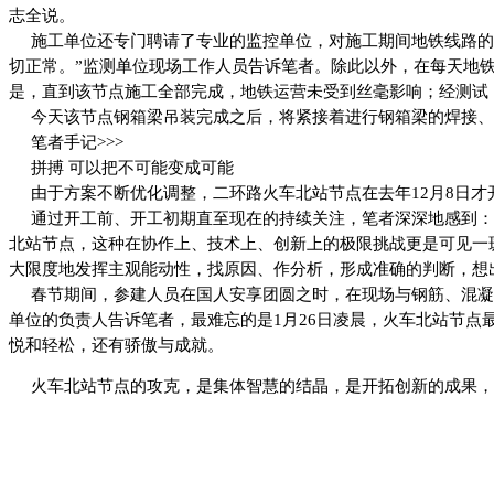
志全说。
施工单位还专门聘请了专业的监控单位，对施工期间地铁线路的
切正常。”监测单位现场工作人员告诉笔者。除此以外，在每天地
是，直到该节点施工全部完成，地铁运营未受到丝毫影响；经测试，
今天该节点钢箱梁吊装完成之后，将紧接着进行钢箱梁的焊接、
笔者手记>>>
拼搏 可以把不可能变成可能
由于方案不断优化调整，二环路火车北站节点在去年12月8日
通过开工前、开工初期直至现在的持续关注，笔者深深地感到：
北站节点，这种在协作上、技术上、创新上的极限挑战更是可见一
大限度地发挥主观能动性，找原因、作分析，形成准确的判断，想
春节期间，参建人员在国人安享团圆之时，在现场与钢筋、混凝
单位的负责人告诉笔者，最难忘的是1月26日凌晨，火车北站节
悦和轻松，还有骄傲与成就。
火车北站节点的攻克，是集体智慧的结晶，是开拓创新的成果，更