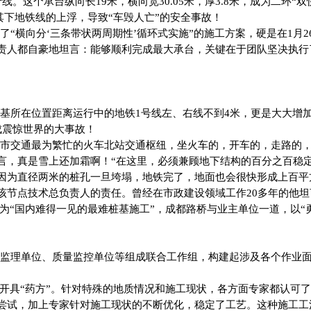
线。这个承台纵向长19米，横向宽30.05米，厚3.8米，成为二环
发其下地铁线的上浮，导致“车毁人亡”的安全事故！
“横向分‘三条带状两周期性’循环式实施”的施工方案，硬是在1月2
责人都自豪地坦言：能够顺利完成最大承台，关键在于团队坚决执行
于桩基所在位置距离运行中的地铁1号线左、右线不到4米，更是大大
成震惊世界的大事故！
市交通最为繁忙的火车北站交通枢纽，坐火车的，开车的，走路的
言，真是雪上还加霜啊！“在这里，必须兼顾地下结构的百分之百稳
因为直径两米的桩孔一旦垮塌，地铁完了，地面也会很快形成上百平
该节点技术总负责人的责任。曾经在市政建设领域工作20多年的他
为“国内难得一见的最难桩基施工”，成都路桥与业主单位一道，以“
监理单位、质量监控单位等组成联合工作组，构建起涉及各个作业面、
开具“药方”。针对特殊的地质情况和施工现状，各方面专家都认可了
尝试，加上专家针对施工现状的不断优化，稳定了工艺。这种施工工