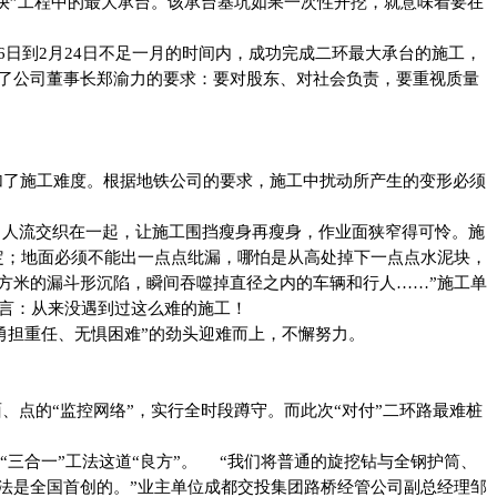
“双快”工程中的最大承台。该承台基坑如果一次性开挖，就意味着要在
6日到2月24日不足一月的时间内，成功完成二环最大承台的施工，
了公司董事长郑渝力的要求：要对股东、对社会负责，要重视质量
增加了施工难度。根据地铁公司的要求，施工中扰动所产生的变形必须
，人流交织在一起，让施工围挡瘦身再瘦身，作业面狭窄得可怜。施
定；地面必须不能出一点点纰漏，哪怕是从高处掉下一点点水泥块，
方米的漏斗形沉陷，瞬间吞噬掉直径之内的车辆和行人……”施工单
坦言：从来没遇到过这么难的施工！
勇担重任、无惧困难”的劲头迎难而上，不懈努力。
点的“监控网络”，实行全时段蹲守。而此次“对付”二环路最难桩
“三合一”工法这道“良方”。 “我们将普通的旋挖钻与全钢护筒、
法是全国首创的。”业主单位成都交投集团路桥经管公司副总经理邹