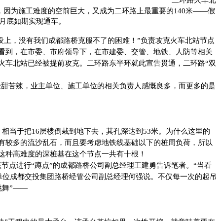
米，因为施工难度的空前巨大，又成为二环路上最重要的140米——假
5月底如期实现通车。
设上，没有我们成都路桥克服不了的困难！”负责攻克火车北站节点
地看到，在市委、市府领导下，在市建委、交管、地铁、人防等相关
火车北站已经被提前攻克。二环路东半环就此宣告贯通，二环路“双
酸甜苦辣，业主单位、施工单位的相关负责人感慨良多，而更多的是
，相当于把16层楼倒栽到地下去，其孔深达到53米。为什么这里的
的有较多的流沙乱石，而且要考虑地铁线基础以下的桩周负荷，所以
这种高难度的深桩基在这个节点一共有十根！
节点进行“蹲点”的成都路桥公司副总经理王建勇告诉笔者。“当看
单位成都交投集团路桥经管公司副总经理何强说。不仅每一次的起吊
舞”——