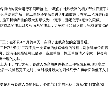
各项结构安全进行不间断监控。“我们在地铁线路的相关部位设置了
铁运营结束之后，施工单位还要亲自进入地铁隧道，在施工区域进行
施工扰动产生的最大变形仅为0.2毫米，远远低于4毫米的限额。
防撞墙的施工以及桥面系的施工，力争本月20日之前，完成该节点
才开工；在不到4个月的今天，实现了主线高架的全面贯通。
二环路“双快”工程不是一次简单的修路修桥的过程，对参建单位而言
斑。没有任何经验可以借鉴，业主单位、施工单位请来专家一起会商
出合理的办法。
土为伴；雨雪之夜，参建人员穿着两件甚至三件羽绒服在现场度过
点最后一根桩基完工之时，当时感觉最大的困难终于在勇者面前低下头
是所有参建人员的付出、心血与汗水的累积！袁弘/文 何文高/图