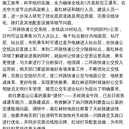
施工效率，科学组织实施，全力确保全线在5月底前完工通车。在
光华大道节点的高架桥上，葛红林还和随行人员、建设人员一
道，进一步深入研究了优化底层道路及周边景观、完善沿线绿
化、路灯及其他配套设施等细节问题。
二环路快速公交系统，全线设28对站点、平均间距约1公里，
日均可运送乘客30万人次以上。每个站点都分为地面层、站厅
层、站台层，市民乘车时可通过直升电梯进入站台层，在快速公
交抵达后直接上车。来到二环路快速公交少陵路站点，葛红林在
详细了解建设进展的同时，就如何让快速公交营运更高效、乘车
更便捷，与大家进行了分析探讨。他强调，二环路快速公交投入
运营前，相关部门要提前做好各项准备工作，不断优化公交线
网，完善公交组织方式，使二环路快速公交与地面公交、地铁更
成体系、更好衔接，实现更快换乘。葛红林还同时就做好公交车
驾驶员文明行车管理、规范公交车进出站行为提出了明确要求。
前往磨盘山公墓的最新“捷径”——天岭路金牛段，已在日前形
成通车能力，道路建成后，有效解决了由川陕路到磨盘山公墓的
交通瓶颈问题。调研中，葛红林特地前往察看了天岭路建设情
况，他要求相关部门在清明节前加快对天岭路—川陕路交叉路口
进行优化，并同步完善沿线指示牌、红绿灯等配套设施，为市民
前往扫墓提供更大便捷。