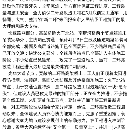
鼓励他们咬紧牙关，攻坚克难，千方百计保证工程进度、工程质
量与施工安全，全力确保二环路改造工程在5月底前完工通车，用
畅通、大气、整洁的“新二环”来回报全市人民给予工程施工的最
大理解和最大支持。
快速路网部分，高架桥除火车北站、南府河桥两个节点箱梁未
吊装完毕外，主线均已贯通，预计4月15日主线及匝道箱梁吊装可
全部完成，桥面及底层道路施工已全面展开，不少路段底层道路
已开放交通；快速公交部分，全线所有站点已全部进入主体施工
阶段，不少站点已见雏形……攻克了一道道难关，当前，二环路
改造工程已进入最后也是最关键的冲刺阶段。
光华大道节点，宽敞的二环路高架桥上，工人们正顶着太阳进
行防撞墙、湿接缝、路面防水防腐及其他桥面系施工；火车北站
节点，由于交通位置特殊，是二环路改造工程最难啃的一块“硬骨
头”，但建设人员已攻克最难的施工部分，正在全力推进，不会拖
延全线工期。来到两处施工节点，葛红林详细了解工程最新进
展，对工程阶段性成绩给予充分肯定。他说，二环路改造工程启
动以来，全体建设人员齐心协力迎难而上，克服了重重困难，衷
心感谢大家为城市建设发展付出的辛勤努力。在工程进入冲刺阶
段后，希望大家继续坚持“安全第一、质量至上”，并进一步提高