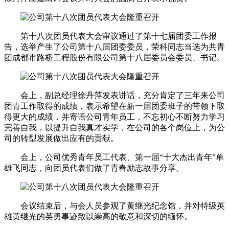
第十八次团员代表大会审议通过了第十七届团委工作报
告，选举产生了公司第十八届团委委员，荣科同志当选为共青
团成都市路桥工程股份有限公司第十八届委员会委员、书记。
会上，副总经理徐丹萍发表讲话，充分肯定了三年来公司
团青工作取得的成绩，表示希望在新一届团委班子的带领下取
得更大的成绩，并寄语公司青年员工，不忘初心不断努力学习
完善自我，以提升自我真才实学，在公司的各个岗位上，为公
司的转型发展做出应有的贡献。
会上，公司优秀青年员工代表、第一届“十大杰出青年”单
雄飞同志，向团员代表们做了青春励志故事分享。
会议结束后，与会人员参观了黄继光纪念馆，并对特级英
雄黄继光的英勇事迹致以崇高的敬意和深切的缅怀。