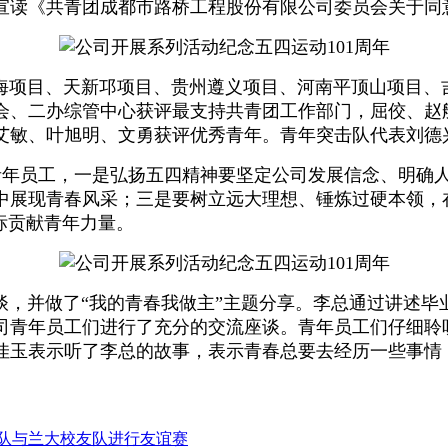
宣读《共青团成都市路桥工程股份有限公司委员会关于同
目、天新邛项目、贵州遵义项目、河南平顶山项目、吉
会、二办综管中心获评最支持共青团工作部门，屈佼、赵
艾敏、叶旭明、文勇获评优秀青年。青年突击队代表刘德
年员工，一是弘扬五四精神要坚定公司发展信念、明确
中展现青春风采；三是要树立远大理想、锤炼过硬本领，
标贡献青年力量。
并做了“我的青春我做主”主题分享。李总通过讲述毕
司青年员工们进行了充分的交流座谈。青年员工们仔细聆
佳玉表示听了李总的故事，表示青春总要去经历一些事情
队与兰大校友队进行友谊赛