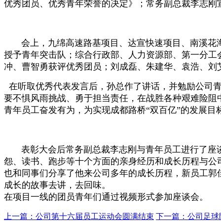
优秀团员、优秀青年荣誉的决定》；常务副总裁李志刚
会上，九绵高速路基项目、达宣快速项目、南溪花海项
授予青年突击队；综合行政部、人力资源部、第一分工
冲、曹智勇获评优秀团员；刘成磊、朱建华、袁浩、刘
在听取优秀代表发言后，孙总作了讲话，并勉励公司青
要不惧风雨挑战、勇于担当责任，在战胜各种艰难险阻
青年员工奋发有为，为实现成都路桥“双百亿”的发展目
表彰大会后常务副总裁李志刚与青年员工进行了座谈，
怨、读书、跑步等十个方面的亲身经历和成长历程与公
也和同事们分享了他来公司多年的成长历程，新员工郭
成长的故事去讲，去回味。
在项目一线的团员青年们通过视频形式参加座谈会。
上一篇：公司第十六届员工运动会圆满结束
下一篇：公司足球