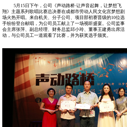
5月15日下午，公司《声动路桥·让声音起舞，让梦想飞
翔》主题系列歌唱比赛总决赛在成都市劳动人民文化宫梦想剧
场火热开唱。来自机关、分子公司、项目部初赛晋级的10位选
手纷纷登台献唱，为公司员工献上了一场视听盛宴。公司监事
会主席张萍、副总经理、财务总监邱小玲、董事王建勇出席活
动，与公司员工一道观看了比赛，并为获奖选手颁奖。