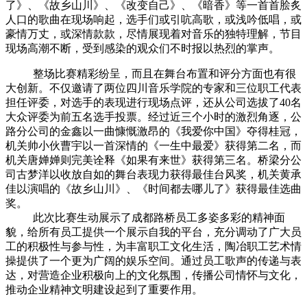
了》、《故乡山川》、《改变自己》、《暗香》等一首首脍炙
人口的歌曲在现场响起，选手们或引吭高歌，或浅吟低唱，或
豪情万丈，或深情款款，尽情展现着对音乐的独特理解，节目
现场高潮不断，受到感染的观众们不时报以热烈的掌声。
整场比赛精彩纷呈，而且在舞台布置和评分方面也有很
大创新。不仅邀请了
两位四川音乐学院的专家和三位职工代表
担任评委，对选手的表现进行现场点评，还从公司选拔了
40
名
大众评委为前五名选手投票。经过近三个小时的激烈角逐，公
路分公司的金鑫以一曲慷慨激昂的《我爱你中国》夺得桂冠，
机关帅小伙曹宇以一首深情的《一生中最爱》获得第二名，而
机关唐婵婵则完美诠释《如果有来世》获得第三名。
桥梁分公
司古梦洋以收放自如的舞台表现力获得最佳台风奖，机关黄承
佳以演唱的《故乡山川》、《时间都去哪儿了》获得最佳选曲
奖。
此次比赛生动展示了成都路桥员工多姿多彩的精神面
貌，给所有员工提供一个展示自我的平台，充分调动了广大员
工的积极性与参与性，为丰富职工文化生活，陶冶职工艺术情
操提供了一个更为广阔的娱乐空间。通过员工歌声的传递与表
达，对营造企业积极向上的文化氛围，传播公司情怀与文化，
推动企业精神文明建设起到了重要作用。