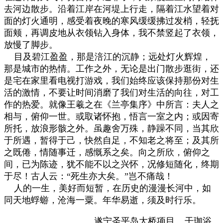
去河边散步。沿着江岸在河堤上行走，隔着江水望着对
面的灯火通明，感受着夜晚的寒风缓缓拂过发梢，轻抚
面颊，再调皮地从衣领钻入身体，我不禁竖起了衣领，
放慢了脚步。
目及碧江盈盈，那是涪江的沉静；远处灯火辉煌，
那是城市的热情。工作之外，无论是出门散步逛街，还
是宅在家里看电视打游戏，我们始终应该保持那份对生
活的激情，不要让时间消磨了我们对生活的向往，对工
作的热爱。就像王羲之在《兰亭集序》中所言：夫人之
相与，俯仰一世。或取诸怀抱，悟言一室之内；或因寄
所托，放浪形骸之外。虽趣舍万殊，静躁不同，当其欣
于所遇，暂得于己，快然自足，不知老之将至；及其所
之既倦，情随事迁，感慨系之矣。向之所欣，俯仰之
间，已为陈迹，犹不能不以之兴怀，况修短随化，终期
于尽！古人云：“死生亦大矣。”岂不痛哉！
人的一生，美好而短暂，在历史的漫漫长河中，如
同天地蜉蝣，沧海一粟。年华易逝，须及时行乐。
遂宁圣平岛大桥项目 干珈
浴