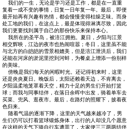
我们的一生，无论是学习还是工作，都是在一直重
复着一成不变的事情，日复一日年复一年。最后，即便
最开始再有兴趣有热情，都会慢慢变得枯燥乏味。而身
处工地的我们，在这点上，最是体现得淋漓尽致，因此
我们更要找到属于自己的那份快乐来保持本心。
我所在的圣平岛，被涪江拥抱。夏日，夕阳与江景
相交辉映，江边的夜市也热闹喧嚣；冬日，这里虽不能
与北方的白皑皑的雪景相媲美，但是涪江泄洪后，我们
还能在河床的淤泥里挖到河蚌，为餐桌上增添一份别样
的美味。
傍晚是我们每天的闲暇时光。还记得初来时，这里
还是炎炎夏日。晚饭后，太阳还赖着天边，不肯离去，
夕阳温柔地笼罩着天空，精力十足的男生们开始打篮
球；而我与同事结伴，在落日余晖中出发，骑着单车去
买菜、兜风、逛夜市。最后，在路灯的照耀下，披着夜
色归来。
随着气温的逐渐下降，这里的天气越来越冷了，男
生们仍可以打着篮球锻炼身体，出行的人却没几个愿意
在这样的天气下骑自行车遭罪了，大家便三三两两结伴