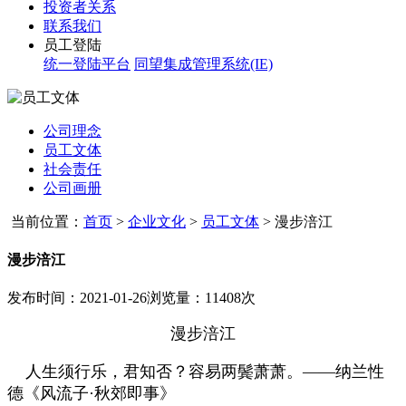
投资者关系
联系我们
员工登陆
统一登陆平台
同望集成管理系统(IE)
公司理念
员工文体
社会责任
公司画册
当前位置：
首页
>
企业文化
>
员工文体
>
漫步涪江
漫步涪江
发布时间：2021-01-26
浏览量：11408次
漫步涪江
人生须行乐，君知否？容易两鬓萧萧。——纳兰性
德《风流子·秋郊即事》